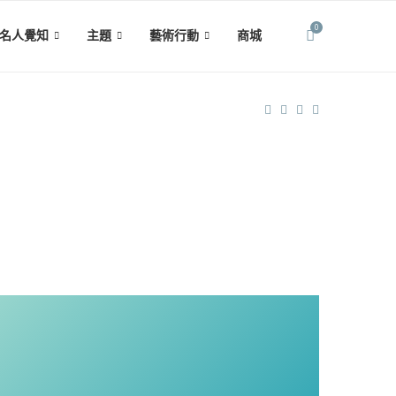
0
名人覺知
主題
藝術行動
商城