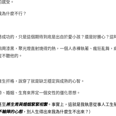
的感受。
我為什麼不行？
待成功的，只是這個期待到底是出自於愛小孩？還是好勝心？這
四周漆黑，聚光燈直射燒得灼熱，一個人赤裸執著、瘋狂亂舞，
從不聽他的。
產生扞格，說穿了就是缺乏穩定與成熟的心智。
齡、婚姻、生育來界定一個女性的僵化思想。
甚至
將生育與婚姻緊緊相繫
。事實上，這就是我執意從事人工生
不輸陣的心態
，別人生得出來我為什麼生不出來？）