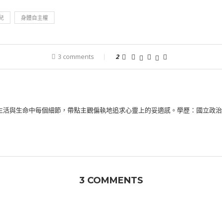
兒
身體自主權
3 comments
2
生活與生命中每個細節，帶點主觀偏執地追求心靈上的妥適感。學歷：國立政治
3 COMMENTS