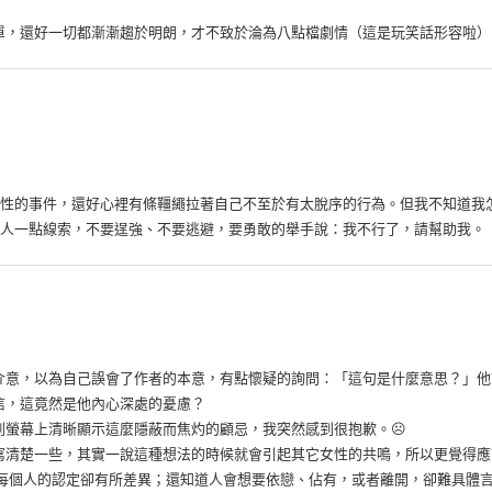
單，還好一切都漸漸趨於明朗，才不致於淪為八點檔劇情（這是玩笑話形容啦）
性的事件，還好心裡有條韁繩拉著自己不至於有太脫序的行為。但我不知道我
人一點線索，不要逞強、不要逃避，要勇敢的舉手說：我不行了，請幫助我。
介意，以為自己誤會了作者的本意，有點懷疑的詢問：「這句是什麼意思？」他
信，這竟然是他內心深處的憂慮？
螢幕上清晰顯示這麼隱蔽而焦灼的顧忌，我突然感到很抱歉。☹️
寫清楚一些，其實一說這種想法的時候就會引起其它女性的共鳴，所以更覺得應
但每個人的認定卻有所差異；還知道人會想要依戀、佔有，或者離開，卻難具體