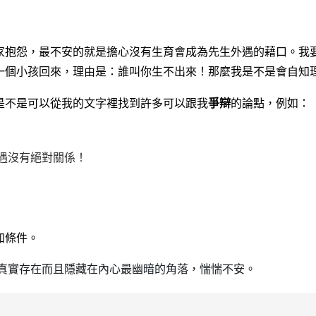
家抱怨，最不安的就是擔心沒有生育會成為先生外遇的藉口。我
一個小孩回來，理由是：誰叫你生不出來！那麼我是不是會自知
是不是可以從我的文字裡找到許多可以跟我
爭辯
的論點，例如：
遇沒有絕對關係！
加條件。
真實存在而且隱藏在內心最幽暗的角落，惴惴不安。