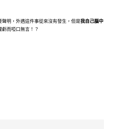
要聲明，外遇這件事從來沒有發生，但是
我自己腦中
理虧而啞口無言！？