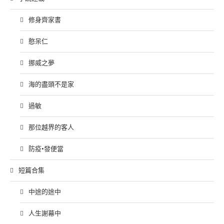
修身齊家書
憨呆仁
挪威之夢
海的盡頭不是家
過敏
那位越界的客人
防疫•發便當
短篇合集
中途的途中
人生謝幕中