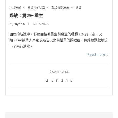
小說連載
旅遊奇幻知識
職場互動萬象
過敏
過敏：篇29~重生
by
siytina
07-02-2026
回程的航途中，舒緹回憶著重生前發生的種種，水晶、空、火
翔、Leo這些人事物以及自己之前嚴重的過敏症，這讓她默默地流
下了兩行淚水。
Read more
0 comments