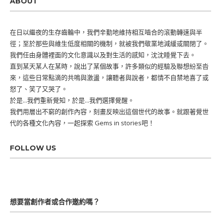
ABOUT
在日以繼夜的生存齒輪中，我們辛勤地維持相互嚙合的滾動轉速與半
徑；至於那些與維生低度相關的機制，就被我們敬業地減緩或關閉了。
我們任由身體裡面的文化意識以及對生活的感知，沈沈睡覺下去。
直到某天某人在某時，說出了某個故事，許多類似的經驗及聯想紛至沓
來，這些日常點滴的共鳴與激盪，讓聽者與說者，都情不自禁地喜了或
怒了、笑了又哭了。
於是...我們重新覺知，於是...我們選擇覺醒。
我們用層出不窮的創作內容，刻畫反映出這個世代的故事。就跟著覺世
代的各種文化內容，一起探索 Gems in stories吧！
FOLLOW US
想要當創作者或合作邀約嗎？