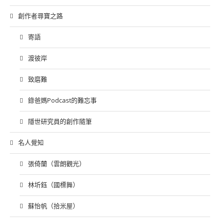
創作者尋寶之路
寄語
渡彼岸
致磨難
錄爸媽Podcast的難忘事
隱世研究員的創作隨筆
名人覺知
張倚蘭（雲朗觀光）
林圻鈺（國標舞）
蘇怡帆（拾米屋）