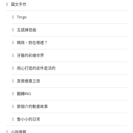
圖文手作
Tingo
五感練習曲
媽咪，妳在哪裡？
牙醫的彩繪世界
用心打造的皮件是活的
直覺繪畫之旅
翻轉ING
那個介的動畫故事
魯小小的日常
小說連載