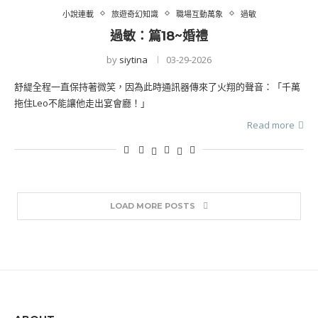
小說連載
旅遊奇幻知識
職場互動萬象
過敏
過敏：篇18~婚禮
by
siytina
03-29-2026
舒緹全程一直保持著微笑，因為此時通訊器傳來了火翔的聲音：「千萬
拖住Leo不能讓他走出宴會廳！」
Read more
LOAD MORE POSTS