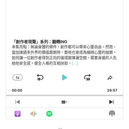
「創作者現聲」系列：翻轉ING
本集亮點：無論身體的條件，創作都可以帶來心靈自由。然而，
當加諸過多外界的價值跟期待，藝術也會成為綑綁心靈的枷鎖。
如何讓一位創作者得到正向的循環跟揮灑空間，需要身邊的人先
給他安全感。健全人格的互相扶助，
[...]
1
X
SKIP
PLAY
JUMP
CHANGE
SHAR
PLAYBACK
THIS
BACKWARD
PAUSE
FORWARD
00:00
RATE
26:57
EPISO
PREVIOUS
SHOW
NEXT
EPISODE
EPISODES
EPIS
Show
LIST
Podcas
Inform