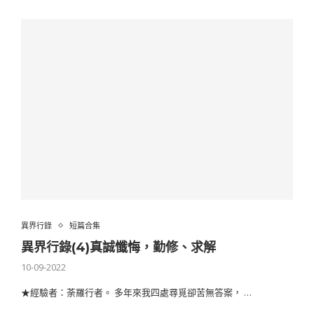
異界行錄
短篇合集
異界行錄(4)真誠懺悔，勤修、求解
10-09-2022
★經驗者：荼羅行者。 多年來我四處尋覓卻苦無答案， …