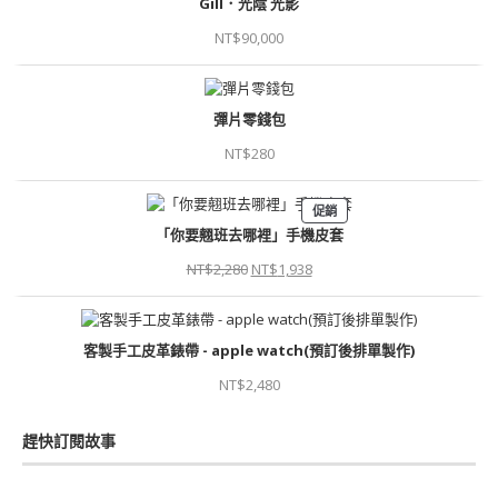
Gill．光陰 光影
NT$
90,000
彈片零錢包
NT$
280
促銷
「你要翹班去哪裡」手機皮套
NT$
2,280
NT$
1,938
客製手工皮革錶帶 - apple watch(預訂後排單製作)
NT$
2,480
趕快訂閱故事