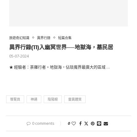
旅遊奇幻知識
異界行錄
短篇合集
異界行錄(11)入幽冥世界──地獄海，墓民居
05-07-2024
★ 經驗者：荼羅行者。地獄海，佔琰魔界最廣大的區域 …
導覽頁
神通
陰陽眼
靈異體質
0 comments
0