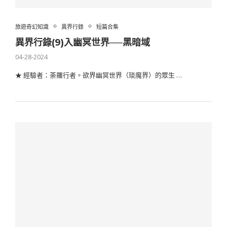
旅遊奇幻知識
異界行錄
短篇合集
異界行錄(9)入幽冥世界──黑暗域
04-28-2024
★ 經驗者：荼羅行者。欲界幽冥世界（琰魔界）的眾生 …