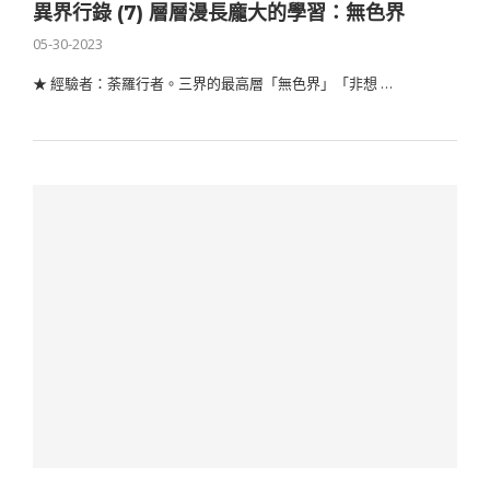
異界行錄 (7) 層層漫長龐大的學習：無色界
05-30-2023
★ 經驗者：荼羅行者。三界的最高層「無色界」「非想 …