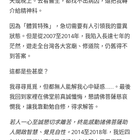
天或晚上。去看醫生，都找不出病因，還把我轉
介給精神科。
因為「體質特殊」，急切需要有人引領我的靈異
狀態。但是從2007至2014年，我陷入長達七年的
茫然，遊走全台灣各大宮廟、修道院，仍舊得不
到答案。
這都是些甚麼？
我尋尋覓覓，但都無人能解我心中疑惑……。最後
我回到家裡在佛堂前真誠懺悔，懇請佛菩薩慈哀
憫我，讓我靠勤勉自修，得求解答。
若人一心至誠懇切求離苦，終能感動諸佛菩薩助
人開啟智慧、覺見自性。
2014至2018年，我近四