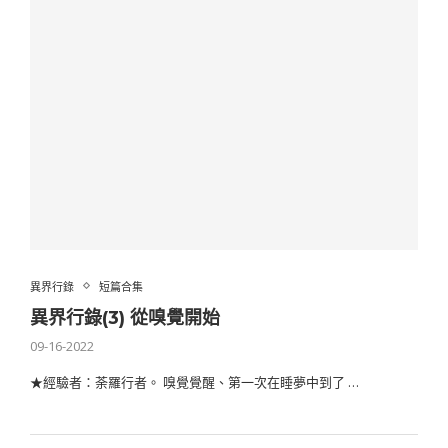
異界行錄
短篇合集
異界行錄(3) 從嗅覺開始
09-16-2022
★經驗者：荼羅行者。 嗅覺覺醒、第一次在睡夢中到了 …