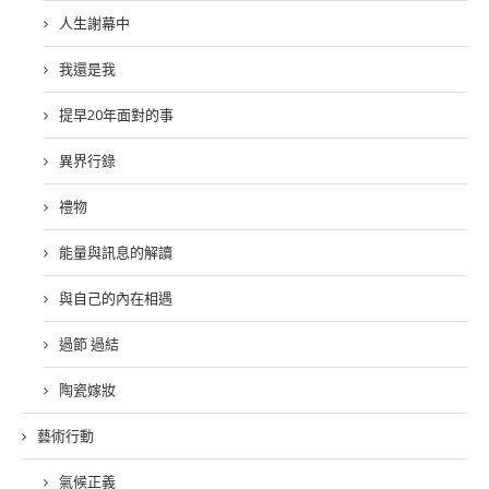
人生謝幕中
我還是我
提早20年面對的事
異界行錄
禮物
能量與訊息的解讀
與自己的內在相遇
過節 過結
陶瓷嫁妝
藝術行動
氣候正義