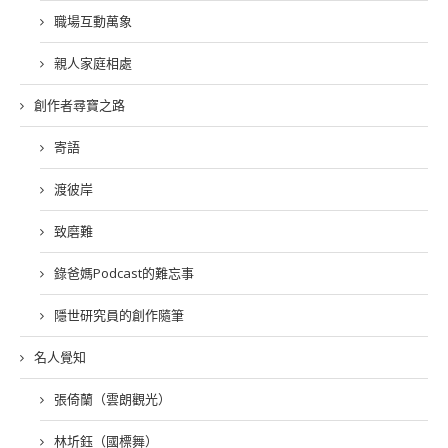
職場互動萬象
親人家庭相處
創作者尋寶之路
寄語
渡彼岸
致磨難
錄爸媽Podcast的難忘事
隱世研究員的創作隨筆
名人覺知
張倚蘭（雲朗觀光）
林圻鈺（國標舞）