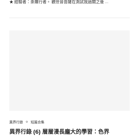
★ 經驗者：荼羅行者。 觀世音菩薩在測試我過關之後 …
異界行錄
短篇合集
異界行錄 (6) 層層漫長龐大的學習：色界