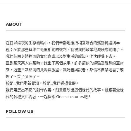
ABOUT
在日以繼夜的生存齒輪中，我們辛勤地維持相互嚙合的滾動轉速與半
徑；至於那些與維生低度相關的機制，就被我們敬業地減緩或關閉了。
我們任由身體裡面的文化意識以及對生活的感知，沈沈睡覺下去。
直到某天某人在某時，說出了某個故事，許多類似的經驗及聯想紛至沓
來，這些日常點滴的共鳴與激盪，讓聽者與說者，都情不自禁地喜了或
怒了、笑了又哭了。
於是...我們重新覺知，於是...我們選擇覺醒。
我們用層出不窮的創作內容，刻畫反映出這個世代的故事。就跟著覺世
代的各種文化內容，一起探索 Gems in stories吧！
FOLLOW US