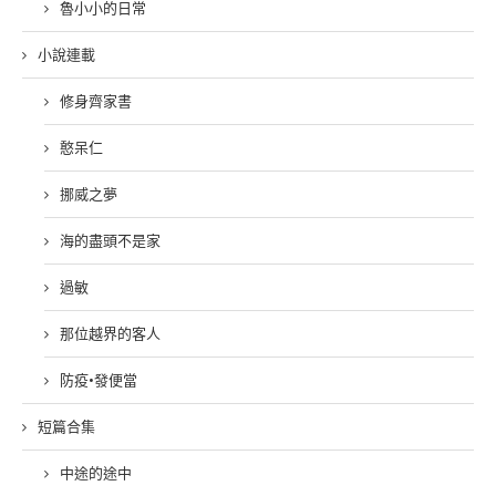
魯小小的日常
小說連載
修身齊家書
憨呆仁
挪威之夢
海的盡頭不是家
過敏
那位越界的客人
防疫•發便當
短篇合集
中途的途中