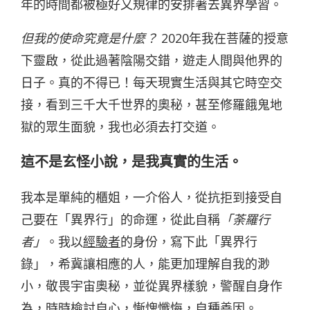
年的時間都被極好又規律的安排著去異界學習。
但我的使命究竟是什麼？
2020年我在菩薩的授意
下靈啟，從此過著陰陽交錯，遊走人間與他界的
日子。真的不得已！每天現實生活與其它時空交
接，看到三千大千世界的奧秘，甚至修羅餓鬼地
獄的眾生面貌，我也必須去打交道。
這不是玄怪小說，是我真實的生活。
我本是單純的櫃姐，一介俗人，從抗拒到接受自
己要在「異界行」的命運，從此自稱
「荼羅行
者」
。我以
經驗者
的身份，寫下此「異界行
錄」，希冀讓相應的人，能更加理解自我的渺
小，敬畏宇宙奧秘，並從異界樣貌，警醒自身作
為，時時檢討自心，慚愧懺悔，自種善因。