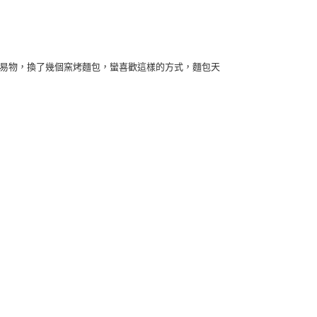
務易物，換了幾個窯烤麵包，蠻喜歡這樣的方式，麵包天