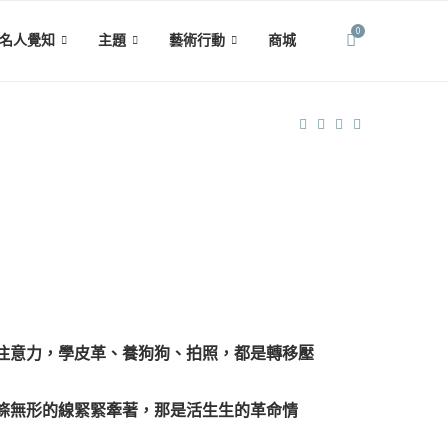
0
名人覺知
主題
藝術行動
商城
移注意力，學皮革、養狗狗、拍照，都是轉移壓
一條無形的線緊緊牽著，那是活生生的革命情