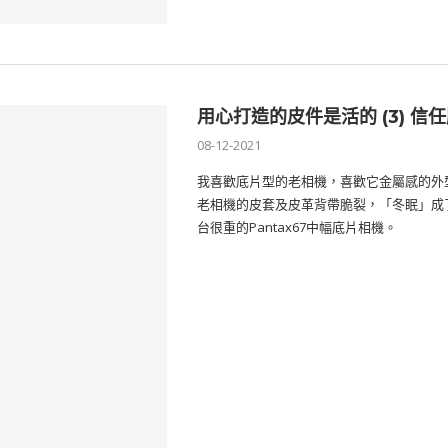
用心打造的皮件是活的 (3) 信
08-12-2021
我喜歡底片型的老相機，喜歡它金屬感的外
老相機的皮套及皮革背帶脆裂，「冬眠」成
台很重的Pantax67中幅底片相機。