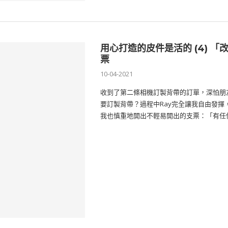
用心打造的皮件是活的 (4) 
票
10-04-2021
收到了第二條相機訂製背帶的訂單，深怕朋
要訂製背帶？過程中Ray完全讓我自由發
我也慎重地開出不輕易開出的支票：「有任