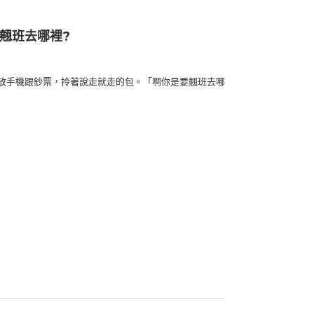
要翹班去哪裡?
放手機跟鈔票，拎著說走就走的包。「啊你是要翹班去哪