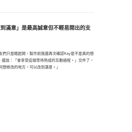
「改到滿意」是最高誠意但不輕易開出的支
友們只是瞎起鬨，製作前我還再次確認Ray是不是真的想
揮，還說：「會享受這個等待熟成的互動過程。」交件了，
何想修改的地方，可以改到滿意。」