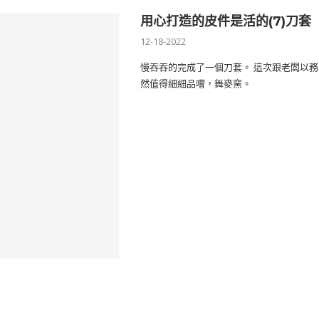
用心打造的皮件是活的(7)刀套
12-18-2022
慢吞吞的完成了一個刀套。 這次跟老闆以
然值得細細品嚐，舞麥窯。