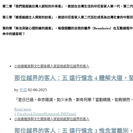
第二章「
我們是超過台灣人認知的外來客
」，敘述在台灣生活的印尼客家人第一代、第二代
第三章「
誰是逾越主人規矩的訪客
」，敘述印尼客家人第二代茁壯成長為台灣社會的中堅份
第四章「
無法突破心理防線的過客
」，每個個體的自我的邊界（Boundaries）在互
命中的過客呢？
小說連載
族群文化關係
親人家庭相處
那位越界的客人
那位越界的客人：五 遠行憶念 4 體解大道，發
by
光目
02-06-2025
「是日已過，命亦隨減，如少水魚，斯有何樂？當勤精進，如救頭然
Read more
1
Facebook
Twitter
Pinterest
LINE
Email
小說連載
族群文化關係
親人家庭相處
那位越界的客人
那位越界的客人：五 遠行憶念 3 惟念當離別