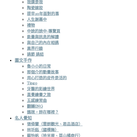
我還是我
陶瓷嫁妝
提早20年面對的事
人生謝幕中
禮物
中途的途中-導覽頁
能量與訊息的解讀
與自己的內在相遇
異界行錄
過節 過結
圖文手作
魯小小的日常
那個介的動畫故事
用心打造的皮件是活的
Tingo
牙醫的彩繪世界
直覺繪畫之旅
五感練習曲
翻轉ING
媽咪，妳在哪裡？
名人覺知
張倚蘭（雲朗觀光、君品酒店）
林圻鈺（國標舞）
蘇怡帆（拾米屋、草山橘商行）