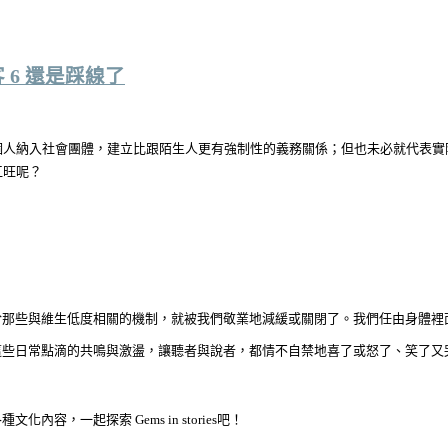
6 還是踩線了
個人納入社會團體，建立比跟陌生人更有強制性的義務關係；但也未必就代表實
江旺呢？
於那些與維生低度相關的機制，就被我們敬業地減緩或關閉了。我們任由身體裡
這些日常點滴的共鳴與激盪，讓聽者與說者，都情不自禁地喜了或怒了、笑了又
，一起探索 Gems in stories吧！