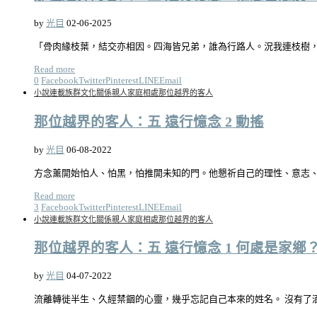
by
光目
02-06-2025
「骨肉緣枝葉，結交亦相因。四海皆兄弟，誰為行路人。況我連枝樹
Read more
0
Facebook
Twitter
Pinterest
LINE
Email
小說連載
族群文化關係
親人家庭相處
那位越界的客人
那位越界的客人：五 遠行憶念 2 動搖
by
光目
06-08-2022
方念薰開始怕人、怕黑，怕推開未知的門。他懇祈自己的理性、意志、
Read more
3
Facebook
Twitter
Pinterest
LINE
Email
小說連載
族群文化關係
親人家庭相處
那位越界的客人
那位越界的客人：五 遠行憶念 1 何處是家鄉
by
光目
04-07-2022
流離轉徙半生、久經禁錮的心靈，幾乎忘記自己本來的姓名。 沒有了