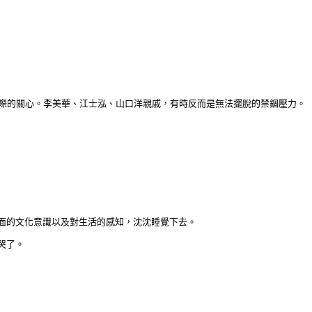
際的關心。李美華、江士泓、山口洋親戚，有時反而是無法擺脫的禁錮壓力。
面的文化意識以及對生活的感知，沈沈睡覺下去。
哭了。