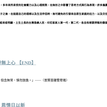
，多年來所承受的社會壓力以及心理煎熬，在無形之中影響了思考方式與行為表現。許多擔
子之後，在追逐自己的理想以及生活伴侶時，無可避免的引發來自原生家庭的拉力、以及交
動過程中愈來愈明顯，土生土長的台灣島嶼人民、印尼客家人第一代、第二代，各自有想要捍衛
無上心 【END】
，但念無常，慎勿放逸。」——〈普賢菩薩警眾偈〉
，恩情日以新