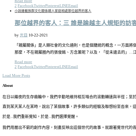
Read more
2
Facebook
Twitter
Pinterest
LINE
Email
小說連載
族群文化關係
親人家庭相處
那位越界的客人
那位越界的客人：三 誰是踰越主人規矩的訪客 
by
光目
10-22-2021
「親屬關係」是人類社會的文化通則，也是個籠統的概念，一方面將
那麼，不在親屬圈內的張俊銘、方念薰呢？以及，「從未遠去的」…
Read more
2
Facebook
Twitter
Pinterest
LINE
Email
Load More Posts
About
在日以繼夜的生存齒輪中，我們辛勤地維持相互嚙合的滾動轉速與半徑；至
直到某天某人在某時，說出了某個故事，許多類似的經驗及聯想紛至沓來，
於是...我們重新覺知，於是...我們選擇覺醒。
我們用層出不窮的創作內容，刻畫反映出這個世代的故事。就跟著覺世代的各種文化內容