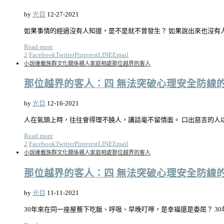
by
光目
12-27-2021
如果事情的經過沒有人知道，是不是就不曾發生？ 如果說出來也沒有
Read more
2
Facebook
Twitter
Pinterest
LINE
Email
小說連載
族群文化關係
親人家庭相處
那位越界的客人
那位越界的客人：四 無法突破心理安全防線的
by
光目
12-16-2021
人在氣頭上時，往往會得理不饒人，講話毫不留情面。 口出惡言的人
Read more
2
Facebook
Twitter
Pinterest
LINE
Email
小說連載
族群文化關係
親人家庭相處
那位越界的客人
那位越界的客人：四 無法突破心理安全防線的
by
光目
11-11-2021
30年來在同一座屋簷下吃飯、呼吸、早晚叮嚀，是幸福還是委屈？ 3