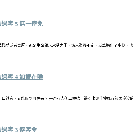
客 5 無一倖免
擇殘酷或者寬厚，都是生命難以承受之重，讓人遊移不定，就算邁出了步伐，
客 4 如鯁在喉
有口難言，又能躲到哪裡去？ 是否有人側耳傾聽，辨別出幾乎被風雨怒號淹沒
客 3 逐客令