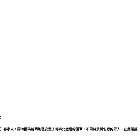
：
wang）客家人。同時因為龍岡地區安置了從泰北撤退的國軍，不同背景與包袱的眾人，在此碰撞