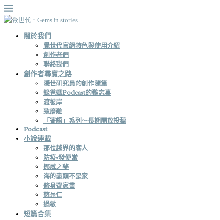
關於我們
覺世代官網特色與使用介紹
創作者們
聯絡我們
創作者尋寶之路
隱世研究員的創作隨筆
錄爸媽Podcast的難忘事
渡彼岸
致磨難
「寄語」系列～長期開放投稿
Podcast
小說連載
那位越界的客人
防疫•發便當
挪威之夢
海的盡頭不是家
修身齊家書
憨呆仁
過敏
短篇合集