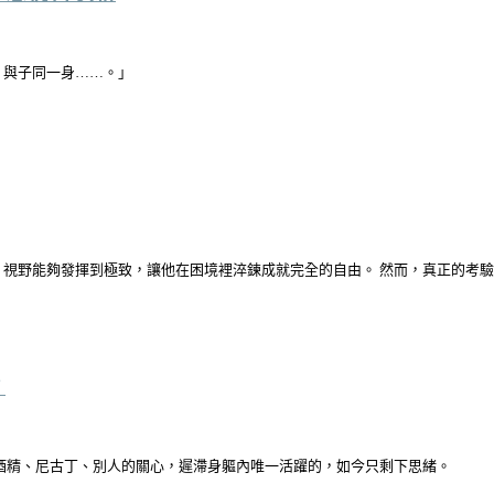
，與子同一身……。」
視野能夠發揮到極致，讓他在困境裡淬鍊成就完全的自由。 然而，真正的考
？
酒精、尼古丁、別人的關心，遲滯身軀內唯一活躍的，如今只剩下思緒。