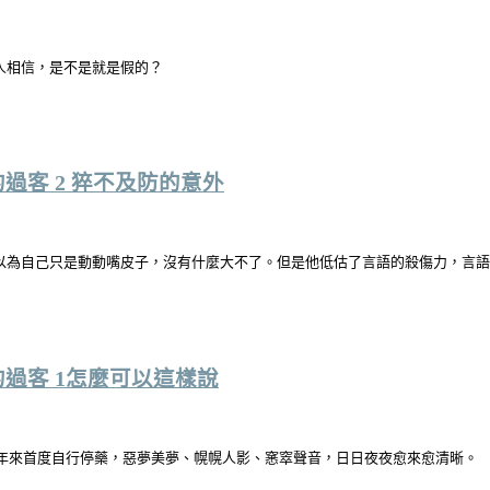
人相信，是不是就是假的？
過客 2 猝不及防的意外
以為自己只是動動嘴皮子，沒有什麼大不了。但是他低估了言語的殺傷力，言
過客 1怎麼可以這樣說
0年來首度自行停藥，惡夢美夢、幌幌人影、窸窣聲音，日日夜夜愈來愈清晰。