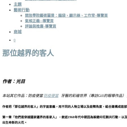
主題
藝術行動
開放學院藝術圖景：腦袋、顯示器、工作室–導覽頁
氣候正義—導覽頁
評論與推廣–導覽頁
商城
0
那位越界的客人
作者：光目
本站其它作品：防疫便當
防疫便當
牙醫的彩繪世界（專訪Gill的報導作品）
作者把「
那位越界的客人
」的字面意義，用不同的人物立場以及詮釋角度，組合建構成這部連
第一章「
他們是穿越國家疆界的客家人
」，敘述1960年代中期因為躲避印尼剿共行動，以
出生命新的火花。