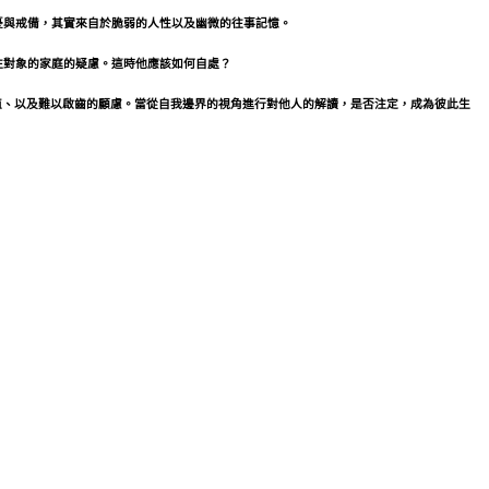
憂與戒備，其實來自於脆弱的人性以及幽微的往事記憶。
往對象的家庭的疑慮。這時他應該如何自處？
的價值、以及難以啟齒的顧慮。當從自我邊界的視角進行對他人的解讀，是否注定，成為彼此生