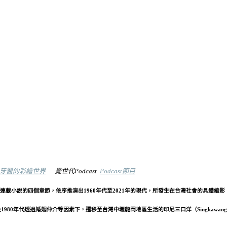
牙醫的彩繪世界
覺世代Podcast
Podcast節目
載小說的四個章節，依序推演出1960年代至2021年的現代，所發生在台灣社會的具體縮影
及1980年代透過婚姻仲介等因素下，遷移至台灣中壢龍岡地區生活的印尼三口洋（Singka