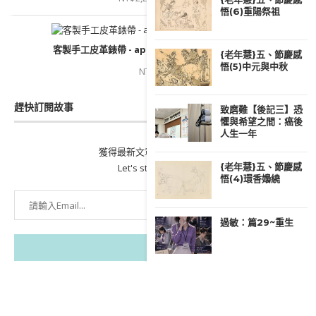
悟(6)重陽祭祖
客製手工皮革錶帶 - apple watch(預訂後排單製作)
{老年慧}五、節慶感
悟(5)中元與中秋
NT$
2,480
趕快訂閱故事
致磨難【後記三】恐
懼與希望之間：癌後
人生一年
獲得最新文章發佈與活動訊息
{老年慧}五、節慶感
Let's stay updated!
悟(4)環香嬝繞
過敏：篇29~重生
KEEP IN TOUCH