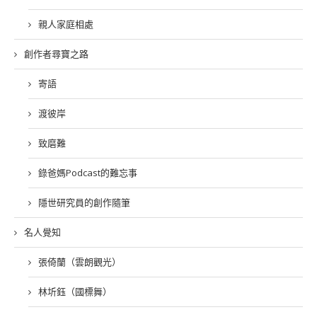
親人家庭相處
創作者尋寶之路
寄語
渡彼岸
致磨難
錄爸媽Podcast的難忘事
隱世研究員的創作隨筆
名人覺知
張倚蘭（雲朗觀光）
林圻鈺（國標舞）