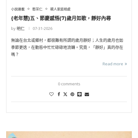
小說連載
憨呆仁
親人家庭相處
{老年慧}五、節慶感悟(7)歲月如歌，靜好內尋
by
明仁
07-31-2026
無論在台北或鄉村，都很難有所謂的歲月靜好；人生的歲月也如
季節更迭，在動態中忙忙碌碌地流轉。究竟，「靜好」真的存在
嗎？
Read more
0 comments