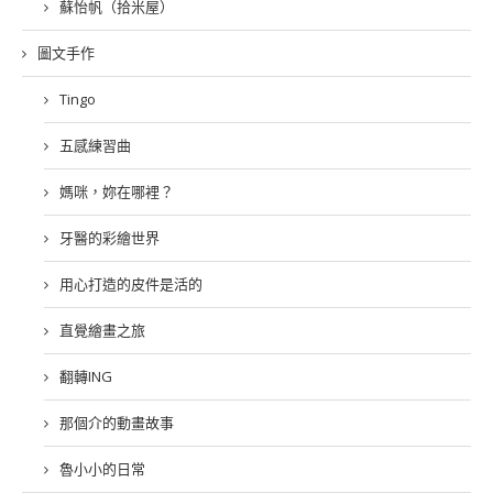
蘇怡帆（拾米屋）
圖文手作
Tingo
五感練習曲
媽咪，妳在哪裡？
牙醫的彩繪世界
用心打造的皮件是活的
直覺繪畫之旅
翻轉ING
那個介的動畫故事
魯小小的日常