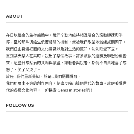
ABOUT
在日以繼夜的生存齒輪中，我們辛勤地維持相互嚙合的滾動轉速與半
徑；至於那些與維生低度相關的機制，就被我們敬業地減緩或關閉了。
我們任由身體裡面的文化意識以及對生活的感知，沈沈睡覺下去。
直到某天某人在某時，說出了某個故事，許多類似的經驗及聯想紛至沓
來，這些日常點滴的共鳴與激盪，讓聽者與說者，都情不自禁地喜了或
怒了、笑了又哭了。
於是...我們重新覺知，於是...我們選擇覺醒。
我們用層出不窮的創作內容，刻畫反映出這個世代的故事。就跟著覺世
代的各種文化內容，一起探索 Gems in stories吧！
FOLLOW US