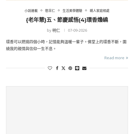
小說連載
憨呆仁
生活美學體驗
親人家庭相處
{老年慧}五、節慶感悟(4)環香嬝繞
by
明仁
07-09-2026
環香可以燃燒四個小時，記憶能夠溫暖一輩子。佛堂上的環香不斷，圍
繞我的親情與信仰一生不息。
Read more