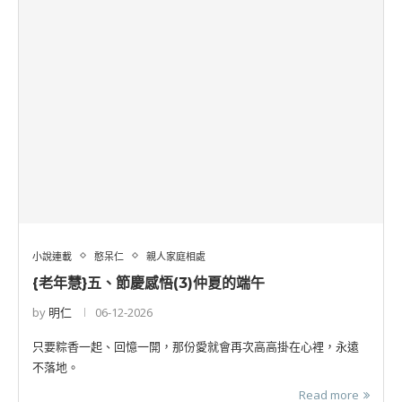
小說連載
憨呆仁
親人家庭相處
{老年慧}五、節慶感悟(3)仲夏的端午
by
明仁
06-12-2026
只要粽香一起、回憶一開，那份愛就會再次高高掛在心裡，永遠
不落地。
Read more