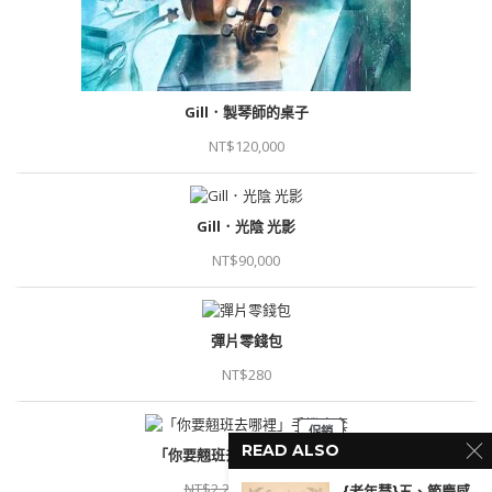
Gill．製琴師的桌子
NT$
120,000
Gill．光陰 光影
NT$
90,000
彈片零錢包
NT$
280
促銷
READ ALSO
「你要翹班去哪裡」手機皮套
NT$
2,280
NT$
1,938
{老年慧}五、節慶感