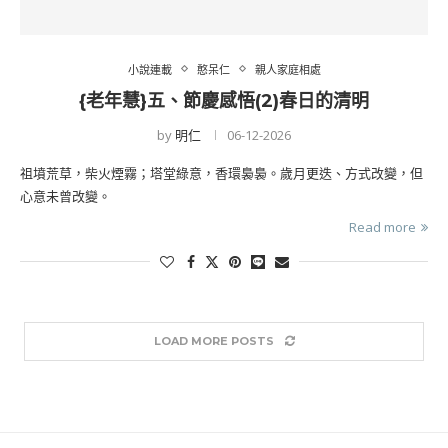
小說連載
憨呆仁
親人家庭相處
{老年慧}五、節慶感悟(2)春日的清明
by
明仁
06-12-2026
祖墳荒草，柴火煙霧；塔堂綠意，香環裊裊。歲月更迭、方式改變，但
心意未曾改變。
Read more
LOAD MORE POSTS