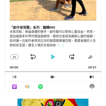
「創作者現聲」系列：翻轉ING
本集亮點：無論身體的條件，創作都可以帶來心靈自由。然而，
當加諸過多外界的價值跟期待，藝術也會成為綑綁心靈的枷鎖。
如何讓一位創作者得到正向的循環跟揮灑空間，需要身邊的人先
給他安全感。健全人格的互相扶助，
[...]
1
X
SKIP
PLAY
JUMP
CHANGE
SHAR
PLAYBACK
THIS
BACKWARD
PAUSE
FORWARD
00:00
RATE
26:57
EPISO
PREVIOUS
SHOW
NEXT
EPISODE
EPISODES
EPIS
Show
LIST
Podcas
Inform