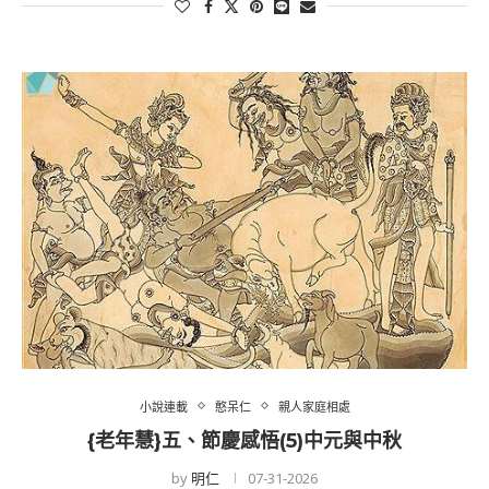
小說連載
憨呆仁
親人家庭相處
{老年慧}五、節慶感悟(5)中元與中秋
by
明仁
07-31-2026