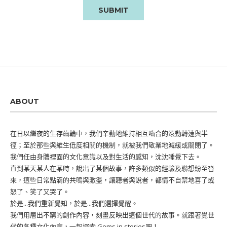
ABOUT
在日以繼夜的生存齒輪中，我們辛勤地維持相互嚙合的滾動轉速與半
徑；至於那些與維生低度相關的機制，就被我們敬業地減緩或關閉了。
我們任由身體裡面的文化意識以及對生活的感知，沈沈睡覺下去。
直到某天某人在某時，說出了某個故事，許多類似的經驗及聯想紛至沓
來，這些日常點滴的共鳴與激盪，讓聽者與說者，都情不自禁地喜了或
怒了、笑了又哭了。
於是...我們重新覺知，於是...我們選擇覺醒。
我們用層出不窮的創作內容，刻畫反映出這個世代的故事。就跟著覺世
代的各種文化內容，一起探索 Gems in stories吧！