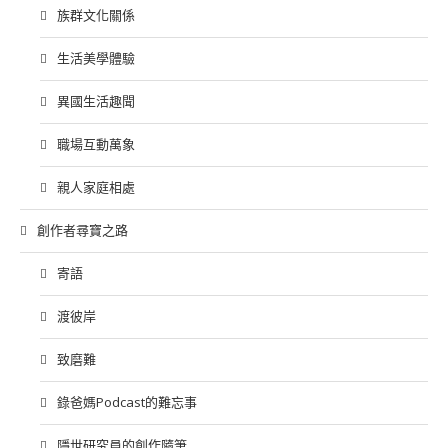
族群文化關係
生活美學體驗
異國生活趣聞
職場互動萬象
親人家庭相處
創作者尋寶之路
寄語
渡彼岸
致磨難
錄爸媽Podcast的難忘事
隱世研究員的創作隨筆