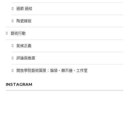
過節 過結
陶瓷嫁妝
藝術行動
氣候正義
評論與推廣
開放學院藝術圖景：腦袋、顯示器、工作室
INSTAGRAM
PREVIOUS
SHOW
NEXT