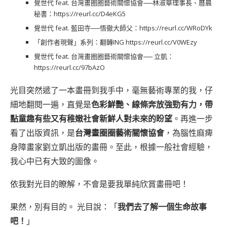
覺世代 feat. 台灣畫圈圈藝術關懷協會──林淑華理事長、曆晨
秘書：
https://reurl.cc/D4eKG5
覺世代 feat. 藍田寺──悟徹大師父：
https://reurl.cc/WRoDYk
「創作者現聲」系列：翻轉ING
https://reurl.cc/V0WEzy
覺世代 feat. 台灣畫圈圈藝術關懷協會── 立凱：
https://reurl.cc/97bAzO
光目突然遞了一本畫冊到我手中，毫無藝術專業的我，仔
細地翻閱一遍，直覺是
色彩鮮艷、線條奔放強勁有力，帶
點童趣有些又有稚嫩社會新鮮人對未來的盼望
。再進一步
看了出版資訊，是
台灣畫圈圈藝術關懷協會
，為腦性麻痺
身障畫家劉立凱出版的畫冊。至此，根據一般社會經驗，
我心中已有大致的圖像。
依我對光目的瞭解，不會是要我單純欣賞畫冊吧！
果然，別有目的。 光目說：「
我們去了解一個生命故事
吧！
」