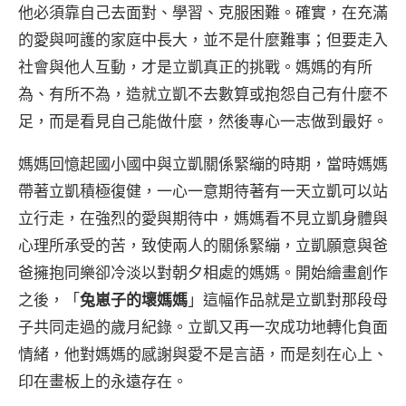
他必須靠自己去面對、學習、克服困難。確實，在充滿
的愛與呵護的家庭中長大，並不是什麼難事；但要走入
社會與他人互動，才是立凱真正的挑戰。媽媽的有所
為、有所不為，造就立凱不去數算或抱怨自己有什麼不
足，而是看見自己能做什麼，然後專心一志做到最好。
媽媽回憶起國小國中與立凱關係緊繃的時期，當時媽媽
帶著立凱積極復健，一心一意期待著有一天立凱可以站
立行走，在強烈的愛與期待中，媽媽看不見立凱身體與
心理所承受的苦，致使兩人的關係緊繃，立凱願意與爸
爸擁抱同樂卻冷淡以對朝夕相處的媽媽。開始繪畫創作
之後，「
兔崽子的壞媽媽
」這幅作品就是立凱對那段母
子共同走過的歲月紀錄。立凱又再一次成功地轉化負面
情緒，他對媽媽的感謝與愛不是言語，而是刻在心上、
印在畫板上的永遠存在。