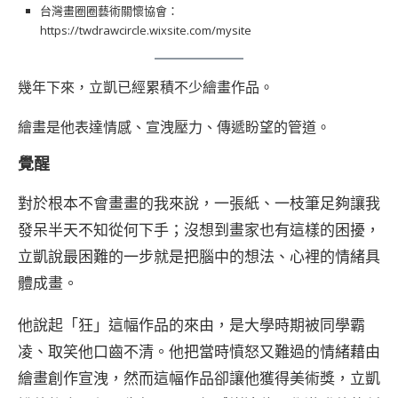
台灣畫圈圈藝術關懷協會：
https://twdrawcircle.wixsite.com/mysite
幾年下來，立凱已經累積不少繪畫作品。
繪畫是他表達情感、宣洩壓力、傳遞盼望的管道。
覺醒
對於根本不會畫畫的我來說，一張紙、一枝筆足夠讓我
發呆半天不知從何下手；沒想到畫家也有這樣的困擾，
立凱說最困難的一步就是把腦中的想法、心裡的情緒具
體成畫。
他說起「狂」這幅作品的來由，是大學時期被同學霸
凌、取笑他口齒不清。他把當時憤怒又難過的情緒藉由
繪畫創作宣洩，然而這幅作品卻讓他獲得美術獎，立凱