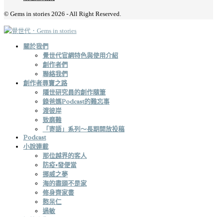
© Gems in stories 2026 - All Right Reserved.
關於我們
覺世代官網特色與使用介紹
創作者們
聯絡我們
創作者尋寶之路
隱世研究員的創作隨筆
錄爸媽Podcast的難忘事
渡彼岸
致磨難
「寄語」系列～長期開放投稿
Podcast
小說連載
那位越界的客人
防疫•發便當
挪威之夢
海的盡頭不是家
修身齊家書
憨呆仁
過敏