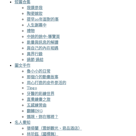
短篇合集
我還是我
陶瓷嫁妝
提早20年面對的事
人生謝幕中
禮物
中途的途中-導覽頁
能量與訊息的解讀
與自己的內在相遇
異界行錄
過節 過結
圖文手作
魯小小的日常
那個介的動畫故事
用心打造的皮件是活的
Tingo
牙醫的彩繪世界
直覺繪畫之旅
五感練習曲
翻轉ING
媽咪，妳在哪裡？
名人覺知
張倚蘭（雲朗觀光、君品酒店）
林圻鈺（國標舞）