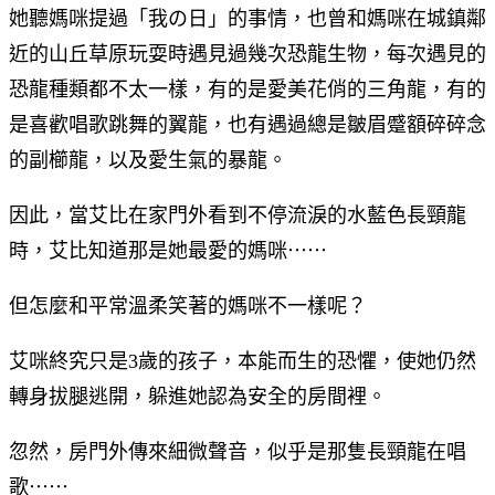
她聽媽咪提過「我の日」的事情，也曾和媽咪在城鎮鄰
近的山丘草原玩耍時遇見過幾次恐龍生物，每次遇見的
恐龍種類都不太一樣，有的是愛美花俏的三角龍，有的
是喜歡唱歌跳舞的翼龍，也有遇過總是皺眉蹙額碎碎念
的副櫛龍，以及愛生氣的暴龍。
因此，當艾比在家門外看到不停流淚的水藍色長頸龍
時，艾比知道那是她最愛的媽咪⋯⋯
但怎麼和平常溫柔笑著的媽咪不一樣呢？
艾咪終究只是3歲的孩子，本能而生的恐懼，使她仍然
轉身拔腿逃開，躲進她認為安全的房間裡。
忽然，房門外傳來細微聲音，似乎是那隻長頸龍在唱
歌⋯⋯