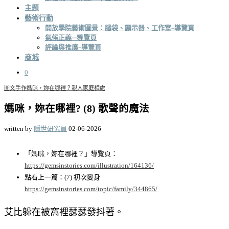
主題
藝術行動
開放學院藝術圖景：腦袋、顯示器、工作室–導覽頁
氣候正義—導覽頁
評論與推廣–導覽頁
商城
0
圖文手作
媽咪，妳在哪裡？
親人家庭相處
媽咪，妳在哪裡? (8) 歌聲的魔法
written by
隱世研究員
02-06-2026
「媽咪，妳在哪裡？」導覽頁：
https://gemsinstories.com/illustration/164136/
點看上一篇：(7) 初次變身
https://gemsinstories.com/topic/family/344865/
艾比躲在被窩裡瑟瑟發抖著。