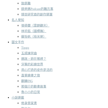
致磨難
錄爸媽Podcast的難忘事
隱世研究員的創作隨筆
名人覺知
張倚蘭（雲朗觀光）
林圻鈺（國標舞）
蘇怡帆（拾米屋）
圖文手作
Tingo
五感練習曲
媽咪，妳在哪裡？
牙醫的彩繪世界
用心打造的皮件是活的
直覺繪畫之旅
翻轉ING
那個介的動畫故事
魯小小的日常
小說連載
修身齊家書