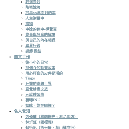
我還是我
陶瓷嫁妝
提早20年面對的事
人生謝幕中
禮物
中途的途中-導覽頁
能量與訊息的解讀
與自己的內在相遇
異界行錄
過節 過結
圖文手作
魯小小的日常
那個介的動畫故事
用心打造的皮件是活的
Tingo
牙醫的彩繪世界
直覺繪畫之旅
五感練習曲
翻轉ING
媽咪，妳在哪裡？
名人覺知
張倚蘭（雲朗觀光、君品酒店）
林圻鈺（國標舞）
蘇怡帆（拾米屋、草山橘商行）