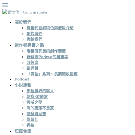
關於我們
覺世代官網特色與使用介紹
創作者們
聯絡我們
創作者尋寶之路
隱世研究員的創作隨筆
錄爸媽Podcast的難忘事
渡彼岸
致磨難
「寄語」系列～長期開放投稿
Podcast
小說連載
那位越界的客人
防疫•發便當
挪威之夢
海的盡頭不是家
修身齊家書
憨呆仁
過敏
短篇合集