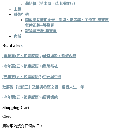
蘇怡帆（拾米屋、草山橘商行）
主題
藝術行動
開放學院藝術圖景：腦袋、顯示器、工作室–導覽頁
氣候正義—導覽頁
評論與推廣–導覽頁
商城
Read also
x
{老年慧}五、節慶感悟(7)歲月如歌，靜好內尋
{老年慧}五、節慶感悟(6)重陽祭祖
{老年慧}五、節慶感悟(5)中元與中秋
致磨難【後記三】恐懼與希望之間：癌後人生一年
{老年慧}五、節慶感悟(4)環香嬝繞
Shopping Cart
Close
購物車內沒有任何商品。