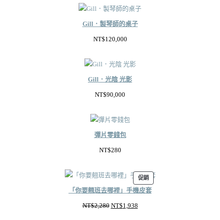
範
圍：
Gill．製琴師的桌子
NT$18,800
NT$
120,000
到
NT$75,000
Gill．光陰 光影
NT$
90,000
彈片零錢包
NT$
280
特
促銷
價
「你要翹班去哪裡」手機皮套
商
原
目
NT$
2,280
NT$
1,938
品
始
前