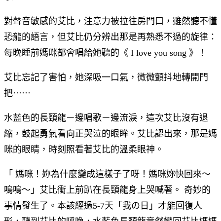
對聲音敏感的艾比，注意力被拉往房門口，雖然聽不懂
恐龍的語言，但艾比仍分辨出那是再熟悉不過的旋律：
每晚睡前媽咪都會唱給她聽的《 I love you song 》！
艾比忘記了害怕，她深吸一口氣，微微顫抖地轉開門
把⋯⋯
水藍色的長頸龍ㄧ邊唱歌ㄧ邊流淚，這次艾比沒有退
縮，鼓起勇氣看向正哭泣的眼眸。艾比認出來，那是媽
咪的眼睛，時刻照看著艾比的溫柔眼神。
「 媽咪！妳為什麼變成這樣子了呀！媽咪妳快回來～
嗚嗚～」艾比衝上前趴在長頸龍身上哭喊著。 奇妙的
事情發生了。本該經過5-7天「我の日」才能回復人