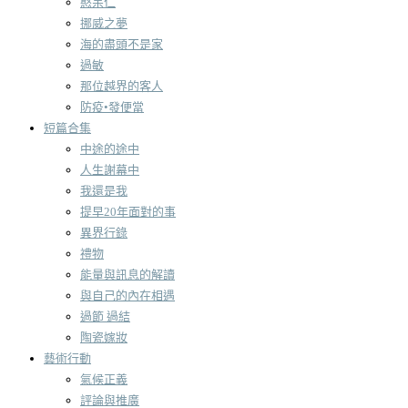
憨呆仁
挪威之夢
海的盡頭不是家
過敏
那位越界的客人
防疫•發便當
短篇合集
中途的途中
人生謝幕中
我還是我
提早20年面對的事
異界行錄
禮物
能量與訊息的解讀
與自己的內在相遇
過節 過結
陶瓷嫁妝
藝術行動
氣候正義
評論與推廣