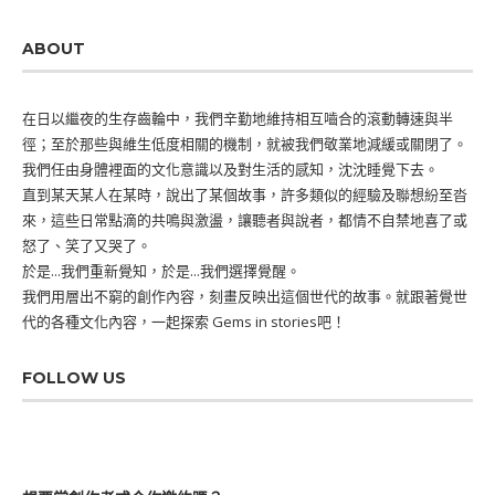
ABOUT
在日以繼夜的生存齒輪中，我們辛勤地維持相互嚙合的滾動轉速與半
徑；至於那些與維生低度相關的機制，就被我們敬業地減緩或關閉了。
我們任由身體裡面的文化意識以及對生活的感知，沈沈睡覺下去。
直到某天某人在某時，說出了某個故事，許多類似的經驗及聯想紛至沓
來，這些日常點滴的共鳴與激盪，讓聽者與說者，都情不自禁地喜了或
怒了、笑了又哭了。
於是...我們重新覺知，於是...我們選擇覺醒。
我們用層出不窮的創作內容，刻畫反映出這個世代的故事。就跟著覺世
代的各種文化內容，一起探索 Gems in stories吧！
FOLLOW US