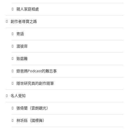
親人家庭相處
創作者尋寶之路
寄語
渡彼岸
致磨難
錄爸媽Podcast的難忘事
隱世研究員的創作隨筆
名人覺知
張倚蘭（雲朗觀光）
林圻鈺（國標舞）