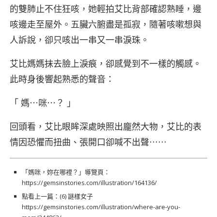
的雙肺止不住狂咳，她輕拍艾比背部確認熟睡，邊
咳邊走至屋外。五臟六腑盡是孤寂，隨著咳嗽想與
人訴說，卻只咳出一串又一串淚珠。
艾比媽媽抹去臉上淚痕，卻感覺到不一樣的觸感。
此時身後響起熟悉的聲音：
「 媽⋯咪⋯？ 」
回頭看，艾比眼眸深處映照出龐然大物，艾比的表
情因恐懼而扭曲、張開口卻喊不出聲⋯⋯
「媽咪，妳在哪裡？」導覽頁：
https://gemsinstories.com/illustration/164136/
點看上一篇：(6) 謎樣女子
https://gemsinstories.com/illustration/where-are-you-