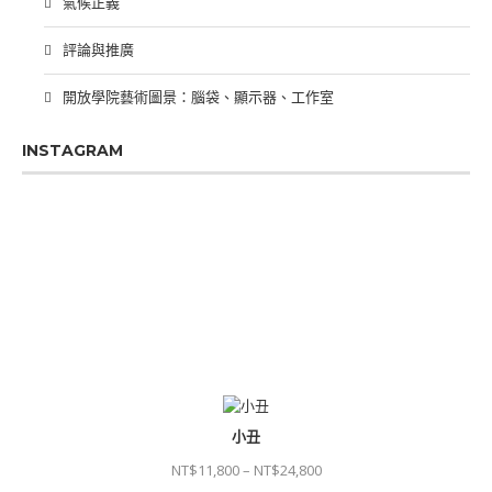
氣候正義
評論與推廣
開放學院藝術圖景：腦袋、顯示器、工作室
INSTAGRAM
PREVIOUS
SHOW
NEXT
EPISODE
EPISODES
EPIS
Show
LIST
Podcast
Information
小丑
NT$
11,800
–
NT$
24,800