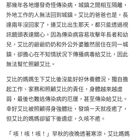
那幾年各地爆發奇怪傳染病，城鎮之間相互隔離，
外地工作的人無法回到城鎮。艾比的爸爸也是，長
達兩年沒回家了，連艾比出生那天，都只能透過視
訊鏡頭表達關心。因為傳染病容易攻擊年長者和幼
兒，艾比的爺爺奶奶和外公外婆雖然居住在同一城
鎮，卻擔心在不知情狀況下傳播病毒給艾比，因此
無法幫忙照顧艾比。
艾比的媽媽生下艾比後沒能好好休養體況，獨自擔
起工作、家務和照顧艾比的責任，身體越來越虛
弱，最後也難逃傳染病的厄運，甚至傳染給艾比。
幸好艾比被照顧得身強體壯，發燒ㄧ天就痊癒了，
但艾比的媽媽卻留下後遺症，久咳不癒。
「 咳！咳！咳！」早秋的夜晚透著寒涼，艾比媽媽