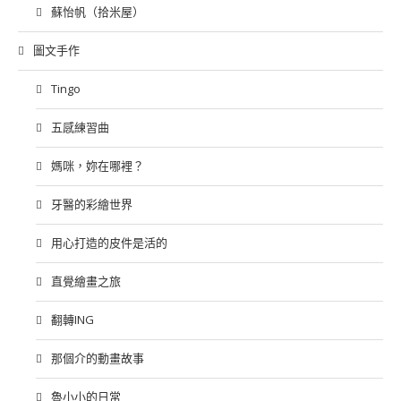
蘇怡帆（拾米屋）
圖文手作
Tingo
五感練習曲
媽咪，妳在哪裡？
牙醫的彩繪世界
用心打造的皮件是活的
直覺繪畫之旅
翻轉ING
那個介的動畫故事
魯小小的日常