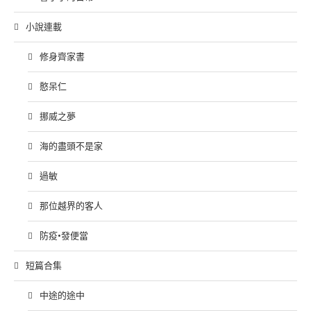
小說連載
修身齊家書
憨呆仁
挪威之夢
海的盡頭不是家
過敏
那位越界的客人
防疫•發便當
短篇合集
中途的途中