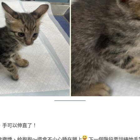
，手可以伸直了！
會撒嬌、給抱抱～還會不小心睡在腿上
下一個階段要訓練她手