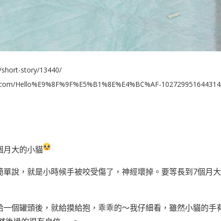
/short-story/13440/
k.com/Hello%E9%8F%9F%E5%B1%8E%E4%BC%AF-102729951644314/?r
個月大的小貓
簡單說，就是小時候手被咬受傷了，神經壞掉。要等長到7個月
給一個罐頭後，就給摸給抱，乖乖的～我仔細看，雖然小貓的手