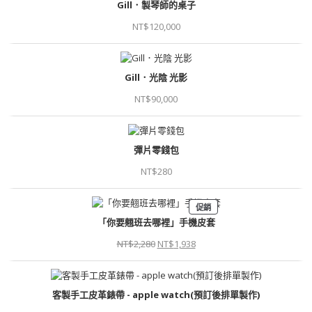
NT$22,800
Gill．製琴師的桌子
範
圍：
NT$
120,000
NT$18,800
到
NT$75,000
Gill．光陰 光影
NT$
90,000
彈片零錢包
NT$
280
促銷
特
「你要翹班去哪裡」手機皮套
價
NT$
2,280
NT$
1,938
商
品
原
目
始
前
客製手工皮革錶帶 - apple watch(預訂後排單製作)
價
價