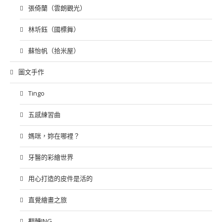
張倚蘭（雲朗觀光）
林圻鈺（國標舞）
蘇怡帆（拾米屋）
圖文手作
Tingo
五感練習曲
媽咪，妳在哪裡？
牙醫的彩繪世界
用心打造的皮件是活的
直覺繪畫之旅
翻轉ING