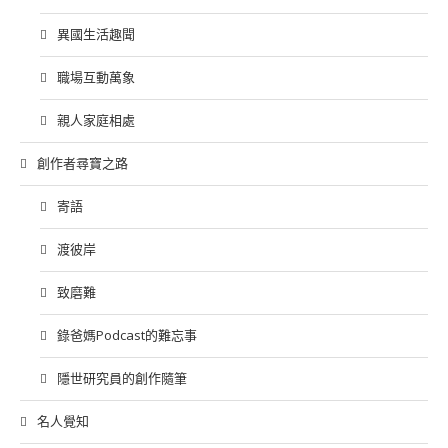
異國生活趣聞
職場互動萬象
親人家庭相處
創作者尋寶之路
寄語
渡彼岸
致磨難
錄爸媽Podcast的難忘事
隱世研究員的創作隨筆
名人覺知