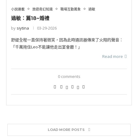
小說連載
旅遊奇幻知識
職場互動萬象
過敏
過敏：篇18~婚禮
by
siytina
03-29-2026
舒緹全程一直保持著微笑，因為此時通訊器傳來了火翔的聲音：
「千萬拖住Leo不能讓他走出宴會廳！」
Read more
0 comments
LOAD MORE POSTS