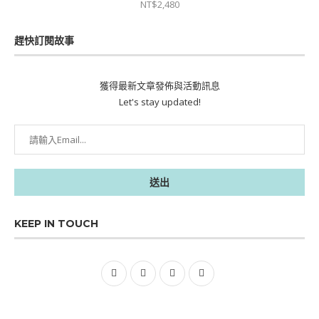
格：
格：
NT$
2,480
NT$2,280。
NT$1,938。
趕快訂閱故事
獲得最新文章發佈與活動訊息
Let's stay updated!
KEEP IN TOUCH