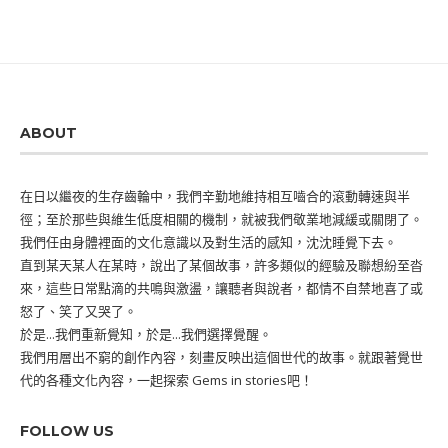
ABOUT
在日以繼夜的生存齒輪中，我們辛勤地維持相互嚙合的滾動轉速與半
徑；至於那些與維生低度相關的機制，就被我們敬業地減緩或關閉了。
我們任由身體裡面的文化意識以及對生活的感知，沈沈睡覺下去。
直到某天某人在某時，說出了某個故事，許多類似的經驗及聯想紛至沓
來，這些日常點滴的共鳴與激盪，讓聽者與說者，都情不自禁地喜了或
怒了、笑了又哭了。
於是...我們重新覺知，於是...我們選擇覺醒。
我們用層出不窮的創作內容，刻畫反映出這個世代的故事。就跟著覺世
代的各種文化內容，一起探索 Gems in stories吧！
FOLLOW US