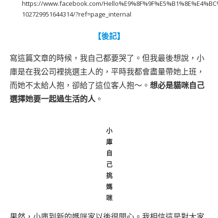
https://www.facebook.com/Hello%E9%8F%9F%E5%B1%8E%E4%BC
102729951644314/?ref=page_internal
【後記】
寫這篇文章的時候，我自己都要哭了。但我最後想說，小
庫是在我公司裡挑選主人的，平時我都會盡量帶她上班，
而她不太給人抱，卻給了這位客人抱～。
想必是貓咪自己
選擇她要一起過生活的人
。
小
庫
自
己
挑
媽
咪
果然，小庫到新的媽咪家以後很開心。我相信這是對大家