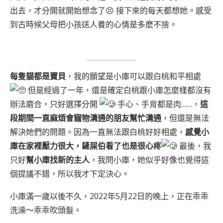
出去，才分開就開始想念了😣 接下來的每天都想她。感受
到古時候父母把小孩送人養的心情是多麽不捨。
每隻貓都是寶貝
，我的願望是小庫可以跟白桃和平相處
但是經過了一年，還是確定白桃跟小庫怎麼樣都沒有
辦法磨合，只好選擇分開
手心、手背都是肉……，
這
段期間一直麻煩會寵物溝通的朋友幫忙溝通
，但還是無法
解決她們的問題。因為一直無法跟白桃好好相處，
感覺小
庫在家裡壓力很大，鏟屎伯看了也是很心疼
最後，我
只好
幫小庫找新的主人
，我問小庫，她似乎好像也覺得這
個提議不錯，所以我才下定決心。
小庫滿一歲以後不久，2022年5月22日的晚上，正在乖乖
洗澡～乖乖吹頭髮。