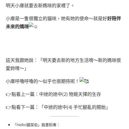
明天小庫就要去新媽咪的家裡了。
小庫是一隻很獨立的貓咪，她有她的使命～就是好
好陪伴
未來的媽咪
這天我跟她說：「明天要去新的地方生活唷～新的媽咪很
愛妳唷～」
小庫呼嚕呼嚕的～似乎也很期待呢！
👉點看上一篇：
中途的途中(2) 物競天擇的生存
👉點看下一篇：「
中途的途中(4) 手忙腳亂的開始
」
「Hello!鏟屎伯」臉書粉專：