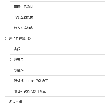
異國生活趣聞
職場互動萬象
親人家庭相處
創作者尋寶之路
寄語
渡彼岸
致磨難
錄爸媽Podcast的難忘事
隱世研究員的創作隨筆
名人覺知