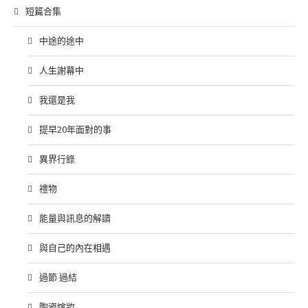
短篇合集
中途的途中
人生謝幕中
我還是我
提早20年面對的事
異界行錄
禮物
能量與訊息的解讀
與自己的內在相遇
過節 過結
陶瓷嫁妝