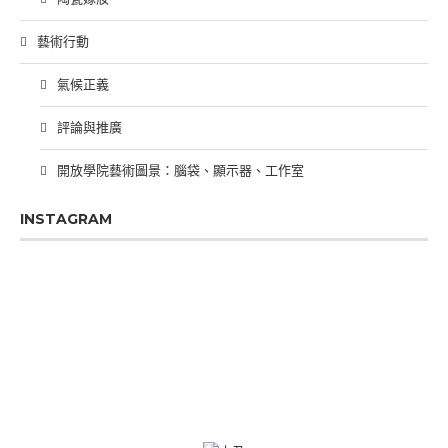
藝術行動
氣候正義
評論與推廣
開放學院藝術圖景：腦袋、顯示器、工作室
INSTAGRAM
PREVIOUS
SHOW
NEXT
EPISODE
EPISODES
EPIS
Show
LIST
Podcast
Information