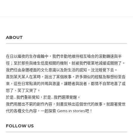
ABOUT
在日以繼夜的生存齒輪中，我們辛勤地維持相互嚙合的滾動轉速與半
徑；至於那些與維生低度相關的機制，就被我們敬業地減緩或關閉了。
我們任由身體裡面的文化意識以及對生活的感知，沈沈睡覺下去。
直到某天某人在某時，說出了某個故事，許多類似的經驗及聯想紛至沓
來，這些日常點滴的共鳴與激盪，讓聽者與說者，都情不自禁地喜了或
怒了、笑了又哭了。
於是...我們重新覺知，於是...我們選擇覺醒。
我們用層出不窮的創作內容，刻畫反映出這個世代的故事。就跟著覺世
代的各種文化內容，一起探索 Gems in stories吧！
FOLLOW US