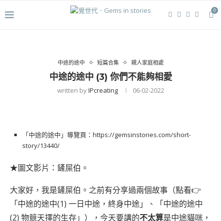
0
中途的途中
短篇合集
親人家庭相處
中途的途中 (3) 你們不能夠相愛
written by
IPcreating
06-02-2022
「中途的途中」導覽頁：
https://gemsinstories.com/short-
story/13440/
★圖文影片：鏟屎伯。
大家好，我是鏟屎伯。之前有分享過兩個故事（點看👉
「
中途的途中(1) 一日中途，終身中途
」、「
中途的途中
(2) 物競天擇的生存
」），今天要講的
不太算
是中途貓咪，