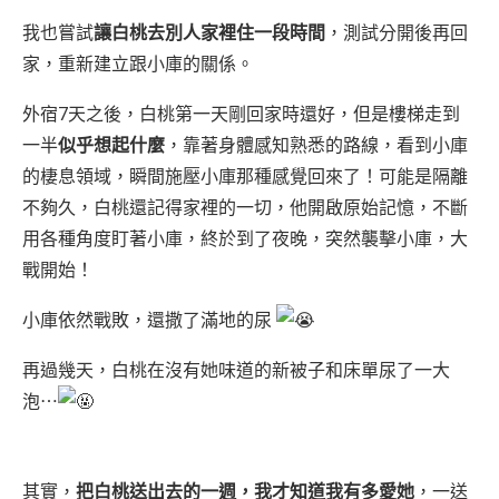
我也嘗試
讓白桃去別人家裡住一段時間
，測試分開後再回
家，重新建立跟小庫的關係。
外宿7天之後，白桃第一天剛回家時還好，但是樓梯走到
一半
似乎想起什麼
，靠著身體感知熟悉的路線，看到小庫
的棲息領域，瞬間施壓小庫那種感覺回來了！可能是隔離
不夠久，白桃還記得家裡的一切，他開啟原始記憶，不斷
用各種角度盯著小庫，終於到了夜晚，突然襲擊小庫，大
戰開始！
小庫依然戰敗，還撒了滿地的尿
再過幾天，白桃在沒有她味道的新被子和床單尿了一大
泡⋯
其實，
把白桃送出去的一週，我才知道我有多愛她
，一送