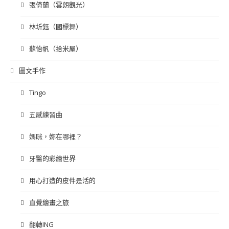
張倚蘭（雲朗觀光）
林圻鈺（國標舞）
蘇怡帆（拾米屋）
圖文手作
Tingo
五感練習曲
媽咪，妳在哪裡？
牙醫的彩繪世界
用心打造的皮件是活的
直覺繪畫之旅
翻轉ING