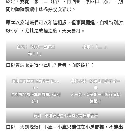
於是，我從一家三口（貓），再回到一家四口（貓），期
間也陸陸續續中途過好幾次貓咪。
原本以為貓咪們可以和睦相處，但
事與願違
，
白桃特別討
厭小庫，尤其是成貓之後，天天暴打
。
白桃：「我就一直盯著
小庫：「……」
你！！」
白桃會怎麼對待小庫呢？看看下面的照片：
飛機耳到底可以有多平坦✈️✈️
暴打小庫⋯結果自己虎牙斷一
✈️，
半
白桃戰鬥機正準備襲擊小庫村
才一歲，虎牙斷一半就永遠長
落！
這樣了
玩到一半還要檢查小庫有沒有出來客廳
白桃一天到晚爆打小庫⋯
小庫只能住在小房間裡，不能出