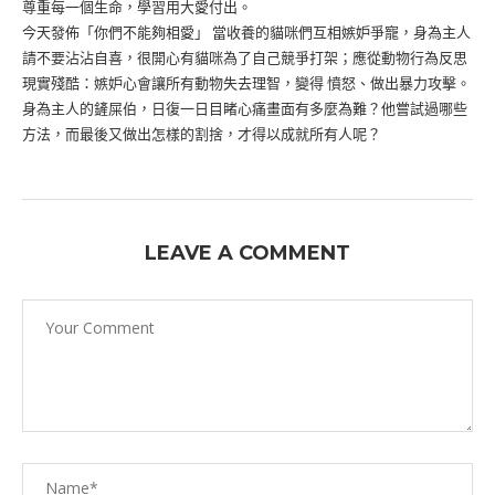
尊重每一個生命，學習用大愛付出。
今天發佈「你們不能夠相愛」 當收養的貓咪們互相嫉妒爭寵，身為主人
請不要沾沾自喜，很開心有貓咪為了自己競爭打架；應從動物行為反思
現實殘酷：嫉妒心會讓所有動物失去理智，變得 憤怒、做出暴力攻擊。
身為主人的鏟屎伯，日復一日目睹心痛畫面有多麼為難？他嘗試過哪些
方法，而最後又做出怎樣的割捨，才得以成就所有人呢？
LEAVE A COMMENT