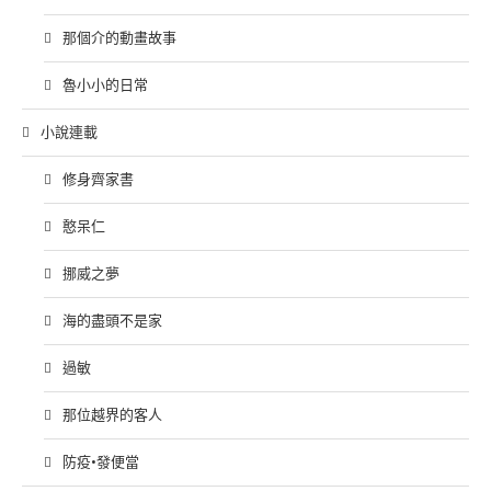
那個介的動畫故事
魯小小的日常
小說連載
修身齊家書
憨呆仁
挪威之夢
海的盡頭不是家
過敏
那位越界的客人
防疫•發便當