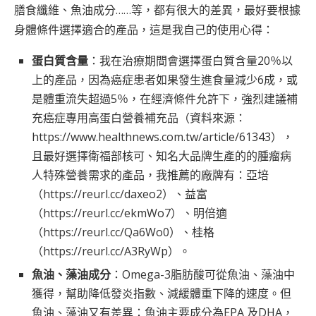
膳食纖維、魚油成分……等，都有很大的差異，最好要根據
身體條件選擇適合的產品，這是我自己的使用心得：
蛋白質含量
：我在治療期間會選擇蛋白質含量20％以
上的產品，因為癌症患者如果發生進食量減少6成，或
是體重流失超過5％，在經濟條件允許下，強烈建議補
充癌症專用高蛋白營養補充品（資料來源：
https://www.healthnews.com.tw/article/61343
），
且最好選擇衛福部核可、知名大品牌生產的的腫瘤病
人特殊營養需求的產品，我推薦的廠牌有：亞培
（
https://reurl.cc/daxeo2
）、益富
（
https://reurl.cc/ekmWo7
）、明倍適
（
https://reurl.cc/Qa6Wo0
）、桂格
（
https://reurl.cc/A3RyWp
）。
魚油、藻油成分
：Omega-3脂肪酸可從魚油、藻油中
獲得，幫助降低發炎指數、減緩體重下降的速度。但
魚油、藻油又有差異：魚油主要成分為EPA 及DHA，