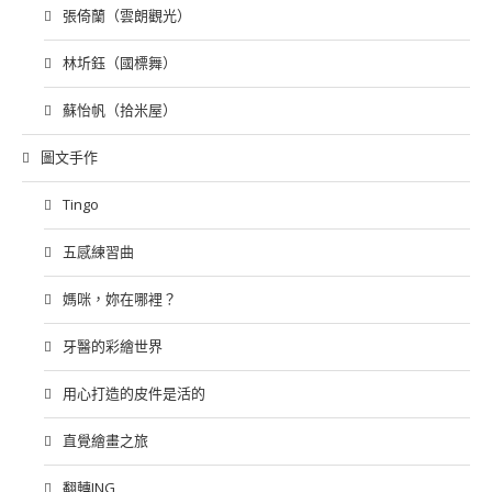
張倚蘭（雲朗觀光）
林圻鈺（國標舞）
蘇怡帆（拾米屋）
圖文手作
Tingo
五感練習曲
媽咪，妳在哪裡？
牙醫的彩繪世界
用心打造的皮件是活的
直覺繪畫之旅
翻轉ING