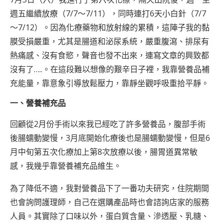
週五繼續放療（7/7～7/11），同時連打6天小白針（7/7
～7/12）。因為化療藥物和放射線的累積，這陣子我的黏
膜受損嚴重，尤其是腸道和泌尿系統，嚴重腹瀉、排尿有
熱痛感、沒有食慾，聲音也發不出來，連寫文章的興致都
沒有了…..。在這段難以想像的艱辛日子裡，我靠營養品補
充能量，靠意象引導放鬆壓力，靠靜坐觀呼吸重拾平靜。
一、營養補充品
回顧從2月份手術以來我已經吃了許多營養品，腹部手術
後腸蠕動變慢，3月底開始化療後也是腸蠕動變慢，但是6
月中旬第五次化療加上第8次放療以後，腸胃道異常敏
感，我幾乎靠營養補充品維生。
為了降低不適，我對營養品下了一番功夫研究，住院期間
也會詢問護理師，自己在選購產品時也會諮詢店家的服務
人員。其實除了口味以外，蛋白質含量、滲透壓、乳糖、