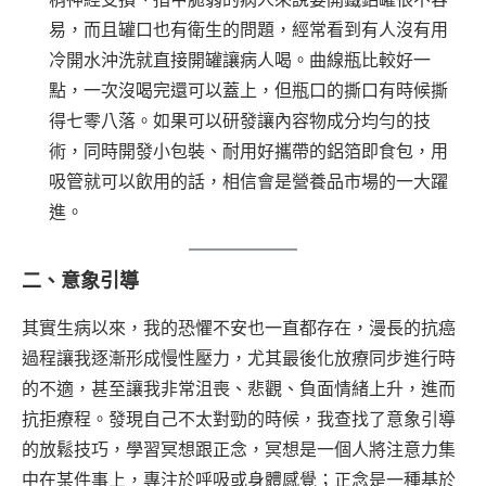
易，而且罐口也有衛生的問題，經常看到有人沒有用
冷開水沖洗就直接開罐讓病人喝。曲線瓶比較好一
點，一次沒喝完還可以蓋上，但瓶口的撕口有時候撕
得七零八落。如果可以研發讓內容物成分均勻的技
術，同時開發小包裝、耐用好攜帶的鋁箔即食包，用
吸管就可以飲用的話，相信會是營養品市場的一大躍
進。
二、意象引導
其實生病以來，我的恐懼不安也一直都存在，漫長的抗癌
過程讓我逐漸形成慢性壓力，尤其最後化放療同步進行時
的不適，甚至讓我非常沮喪、悲觀、負面情緒上升，進而
抗拒療程。發現自己不太對勁的時候，我查找了意象引導
的放鬆技巧，學習冥想跟正念，冥想是一個人將注意力集
中在某件事上，專注於呼吸或身體感覺；正念是一種基於