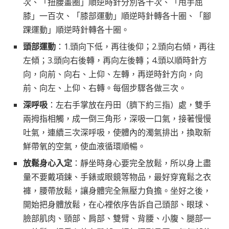
次、「扭腰畫圈」順逆時針分別各十次、「甩手屈
膝」一百次、「膝部運動」順逆時針轉各十圈、「腳
踝運動」順逆時針轉各十圈。
頭部運動
：1.頭向下低，再往後仰；2.頭向右傾，再往
左傾；3.頭向右後轉，再向左後轉；4.頭以順時針方
向，向前、向右、上仰、左轉，再逆時針方向，向
前、向左、上仰、右轉。每個步驟各做三次。
深呼吸
：左右手掌放在丹田（臍下約三指）處，雙手
兩拇指相觸，成一倒三角形，深吸一口氣，接著慢慢
吐氣，連續三次深呼吸，使體內的濁氣排出，換取新
鮮帶氧的空氣，使血液循環順暢。
放鬆身心入定
：靜坐時身心要完全放鬆，所以身上盡
量不要戴項鍊、手錶或眼鏡等物品，最好穿寬鬆之衣
褲，腰帶放鬆，讓身體完全無壓力負擔。坐好之後，
開始把身體放鬆，在心裡依序告訴自己頭部、眼球、
臉部肌肉、頸部、肩部、雙臂、背腰、小腹、腿部一