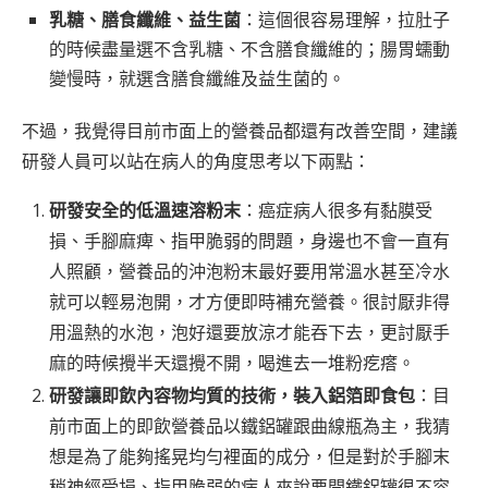
乳糖、膳食纖維、益生菌
：這個很容易理解，拉肚子
的時候盡量選不含乳糖、不含膳食纖維的；腸胃蠕動
變慢時，就選含膳食纖維及益生菌的。
不過，我覺得目前市面上的營養品都還有改善空間，建議
研發人員可以站在病人的角度思考以下兩點：
研發安全的低溫速溶粉末
：癌症病人很多有黏膜受
損、手腳麻痺、指甲脆弱的問題，身邊也不會一直有
人照顧，營養品的沖泡粉末最好要用常溫水甚至冷水
就可以輕易泡開，才方便即時補充營養。很討厭非得
用溫熱的水泡，泡好還要放涼才能吞下去，更討厭手
麻的時候攪半天還攪不開，喝進去一堆粉疙瘩。
研發讓即飲內容物均質的技術，裝入鋁箔即食包
：目
前市面上的即飲營養品以鐵鋁罐跟曲線瓶為主，我猜
想是為了能夠搖晃均勻裡面的成分，但是對於手腳末
稍神經受損、指甲脆弱的病人來說要開鐵鋁罐很不容