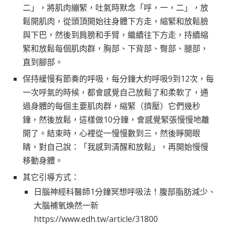
二」，將肌肉繃緊，吐氣時默念「呼，一，二」，放
鬆開肌肉，從頭頂開始往身體下方走，縮緊和放鬆臉
與下巴，然後到肩膀和手臂，繼續往下方走，持續縮
緊和放鬆每個肌肉群，胸部、下背部、臀部、腿部，
直到腳部。
保持緩慢有節奏的呼吸，每分鐘大約呼吸9到12次，每
一次呼氣的時候，都會感覺自己放鬆了和柔軟了，通
過身體的每個主要肌肉群，縮緊（擠壓）它們幾秒
鐘，然後放鬆，這樣做10分鐘，會感覺緊張慢慢地離
開了。結束時，心裡從一慢慢數到三，然後睜開眼
睛，對自己說：「我感到清醒和放鬆」，再開始慢慢
移動身體。
其它引導方式：
日腦神經科醫師1分鐘冥想呼吸法！腹部脂肪減少、
大腦補氧煥然一新
https://www.edh.tw/article/31800