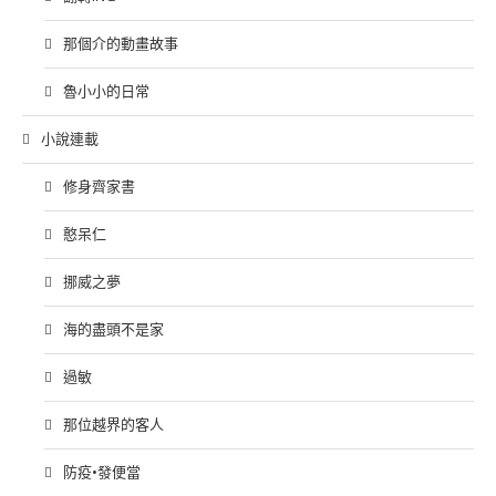
那個介的動畫故事
魯小小的日常
小說連載
修身齊家書
憨呆仁
挪威之夢
海的盡頭不是家
過敏
那位越界的客人
防疫•發便當