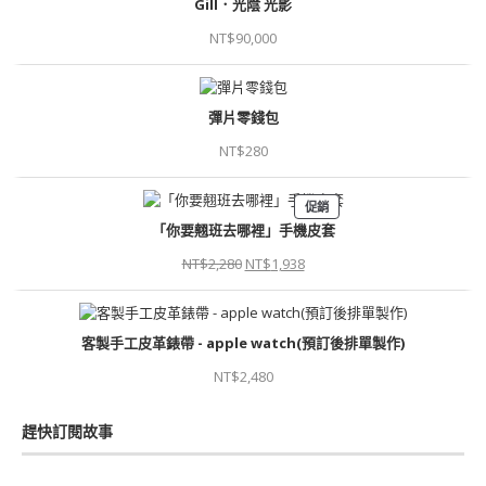
Gill．光陰 光影
NT$
90,000
彈片零錢包
NT$
280
促銷
「你要翹班去哪裡」手機皮套
NT$
2,280
NT$
1,938
客製手工皮革錶帶 - apple watch(預訂後排單製作)
NT$
2,480
趕快訂閱故事