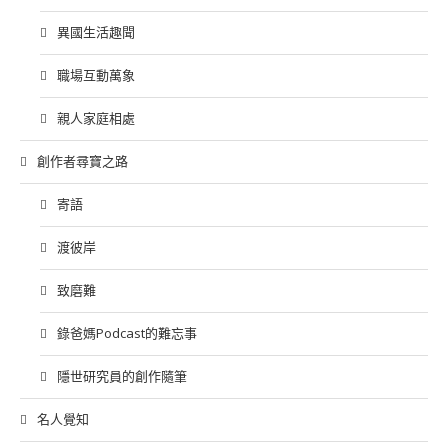
異國生活趣聞
職場互動萬象
親人家庭相處
創作者尋寶之路
寄語
渡彼岸
致磨難
錄爸媽Podcast的難忘事
隱世研究員的創作隨筆
名人覺知