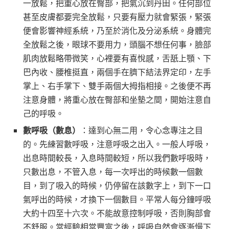
一放鬆，把重心放在臀部，把氣沉到丹田。任何部位
甚至皮膚都要完全放鬆，只要有壓力就會緊張，緊張
便會影響神經系統，乃至於消化及分泌系統。身體完
全放鬆之後，眼球不要用力，頭腦不想任何事，臉部
肌肉放鬆略帶微笑，心裡要有喜悅感，舌舐上顎、下
巴內收、腰椎挺直，兩個手在臍下結法界定印，左手
掌上、右手掌下、雙手兩個大拇指相接。之後便不再
注意身體，將重心放在臀部和坐墊之間，開始注意自
己的呼吸。
數呼吸（數息）
：達到心無二用，令心念專注之目
的。先練習數呼吸，注意呼吸之出入。一般人呼吸，
出息時間較長，入息時間較短，所以我們數呼吸時，
只數出息，不管入息，每一次呼出的時候數一個數
目，到了吸入的時候，仍停留在該數字上，到下一口
氣呼出的時候，才換下一個數目。平常人每分鐘呼吸
大約十四至十六次。不能故意控制呼吸，否則胸部會
不舒服。當經驗相當豐富之後，呼吸自然會逐漸慢下