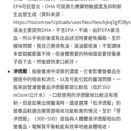
EPA可抗發炎，DHA 可提高化療藥物敏感度及抑制新
生血管生成（資料來源：
https://hocom.tw/Uploads/userfiles/files/kjkq3gff28ys
藻油主要提供DHA，不含EPA。不過，由於EPA會活
血，所以手術前後或有出血狀況時要避免攝取。至於
腥味問題，我自己覺得魚油、藻油都很臭，不管調味
多麼甜膩都蓋不掉，但身體需要的時候還是要捏著鼻
子吞下去，然後趕快漱口刷牙。
滲透壓
：指營養液中溶質的濃度，它會影響營養品在
腸道中的吸收和消化，以及可能引起的腹瀉問題。一
般來說管灌營養品滲透壓都是比較低（低於350
mOsm/公斤水），口飲使用的滲透壓就比較沒有限
制，但是如果出現腹瀉時，還是選擇「低滲透壓」的
營養品較適合腸胃道吸收功能較差的情況。至於「等
滲透壓」（300~500）是指與人體體液滲透壓相似的
營養品，電解質平衡較能有效率地被身體吸收。