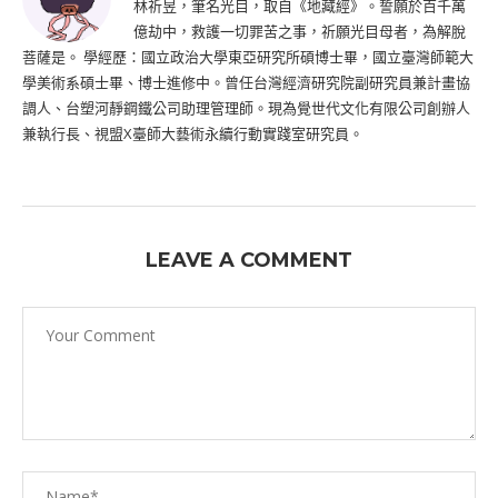
林祈昱，筆名光目，取自《地藏經》。誓願於百千萬
億劫中，救護一切罪苦之事，祈願光目母者，為解脫
菩薩是。 學經歷：國立政治大學東亞研究所碩博士畢，國立臺灣師範大
學美術系碩士畢、博士進修中。曾任台灣經濟研究院副研究員兼計畫協
調人、台塑河靜鋼鐵公司助理管理師。現為覺世代文化有限公司創辦人
兼執行長、視盟X臺師大藝術永續行動實踐室研究員。
LEAVE A COMMENT