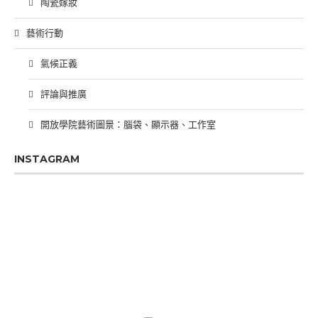
陶瓷嫁妝
藝術行動
氣候正義
評論與推廣
開放學院藝術圖景：腦袋、顯示器、工作室
INSTAGRAM
PREVIOUS
SHOW
NEXT
EPISODE
EPISODES
EPIS
Show
LIST
Podcast
Information