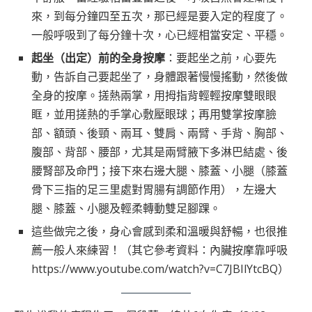
來，到每分鐘四至五次，那已經是要入定的程度了。
一般呼吸到了每分鐘十次，心已經相當安定、平穩。
起坐（出定）前的全身按摩
：要起坐之前，心要先
動，告訴自己要起坐了，身體跟著慢慢搖動，然後做
全身的按摩。搓熱兩掌，用拇指背輕輕按摩雙眼眼
眶，並用搓熱的手掌心敷壓眼球；再用雙掌按摩臉
部、額頭、後頸、兩耳、雙肩、兩臂、手背、胸部、
腹部、背部、腰部，尤其是兩臂腋下多淋巴結處、後
腰腎部及命門；接下來右邊大腿、膝蓋、小腿（膝蓋
骨下三指的足三里處對胃腸有調節作用），左邊大
腿、膝蓋、小腿及輕柔轉動雙足腳踝。
這些做完之後，身心會感到柔和溫暖與舒暢，也很推
薦一般人來練習！（其它參考資料：內臟按摩靠呼吸
https://www.youtube.com/watch?v=C7JBIlYtcBQ
）