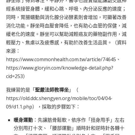
靜坐除了得到專注、平靜外，醫學也證實還能讓副交感神
經系統接管身體，緩和心跳、呼吸、內分泌反應的速度；
同時，胃腸蠕動與消化腺分泌酵素則會增加，可顯著改善
消化功能。靜坐時血壓會降低，也有助心血管的保健，減
緩老化的速度。靜坐可以幫助減輕癌友的藥物副作用，減
輕壓力、焦慮以及疲憊感，有助於改善生活品質。（資料
來源：
https://www.commonhealth.com.tw/article/74645
、
https://www.gloryin.com/knowledge-detail.php?
cid=253
）
我練習的是「
聖嚴法師教禪坐
」（
https://old.ddc.shengyen.org/mobile/toc/04/04-
09/d1.1.php
），採取的步驟如下：
暖身運動
：先讓筋骨鬆軟，依序作「扭身甩手」左右
分別甩打十次、「腰部運動」順時針和逆時針各轉十