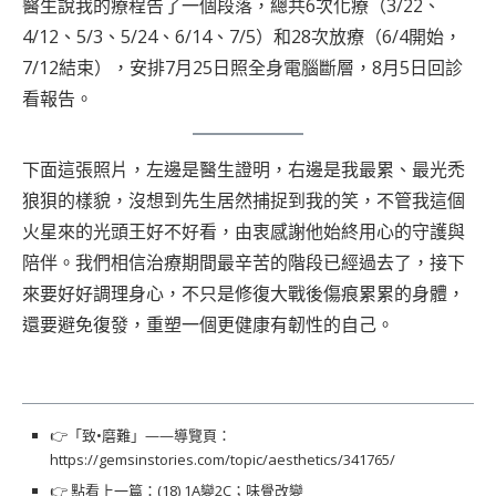
醫生說我的療程告了一個段落，總共6次化療（3/22、
4/12、5/3、5/24、6/14、7/5）和28次放療（6/4開始，
7/12結束），安排7月25日照全身電腦斷層，8月5日回診
看報告。
下面這張照片，左邊是醫生證明，右邊是我最累、最光禿
狼狽的樣貌，沒想到先生居然捕捉到我的笑，不管我這個
火星來的光頭王好不好看，由衷感謝他始終用心的守護與
陪伴。我們相信治療期間最辛苦的階段已經過去了，接下
來要好好調理身心，不只是修復大戰後傷痕累累的身體，
還要避免復發，重塑一個更健康有韌性的自己。
👉「致•磨難」——導覽頁：
https://gemsinstories.com/topic/aesthetics/341765/
👉 點看上一篇：(18) 1A變2C；味覺改變