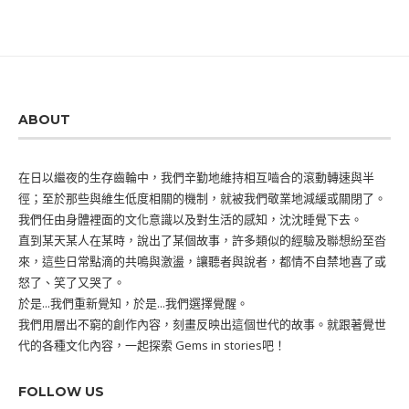
ABOUT
在日以繼夜的生存齒輪中，我們辛勤地維持相互嚙合的滾動轉速與半
徑；至於那些與維生低度相關的機制，就被我們敬業地減緩或關閉了。
我們任由身體裡面的文化意識以及對生活的感知，沈沈睡覺下去。
直到某天某人在某時，說出了某個故事，許多類似的經驗及聯想紛至沓
來，這些日常點滴的共鳴與激盪，讓聽者與說者，都情不自禁地喜了或
怒了、笑了又哭了。
於是...我們重新覺知，於是...我們選擇覺醒。
我們用層出不窮的創作內容，刻畫反映出這個世代的故事。就跟著覺世
代的各種文化內容，一起探索 Gems in stories吧！
FOLLOW US