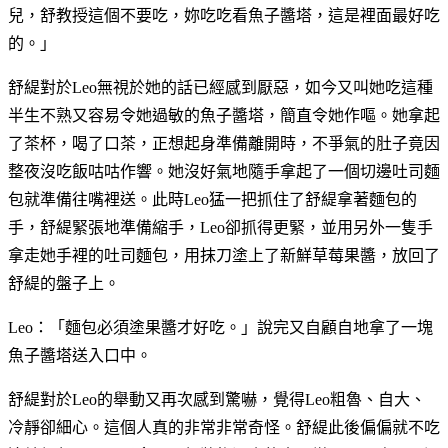
兒，舒教授這個不要吃，妳吃吃看魚子醬塔，這是裡面最好吃
的。」
舒緹對於Leo無視於她的話已經感到厭惡，如今又叫她吃這種
半生不熟又容易令她過敏的魚子醬塔，簡直令她作嘔。她拿起
了茶杯，喝了口茶，正想起身準備離開時，不爭氣的肚子竟因
整夜沒吃飯咕咕作響。她沒好氣地隨手拿起了一個切邊吐司麵
包就準備往嘴裡送。此時Leo猛一把抓住了舒緹拿著麵包的
手，舒緹緊張地準備縮手，Leo卻抓得更緊，並用另外一隻手
拿走她手裡的吐司麵包，用抹刀塗上了新鮮草莓果醬，放回了
舒緹的盤子上。
Leo：「麵包必須塗果醬才好吃。」說完又自顧自地拿了一塊
魚子醬塔送入口中。
舒緹對於Leo的舉動又再次感到驚嚇，覺得Leo粗魯、自大、
冷靜卻細心。這個人真的非常非常奇怪。舒緹此後偏偏就不吃