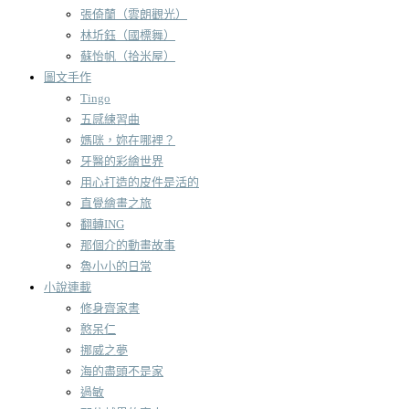
張倚蘭（雲朗觀光）
林圻鈺（國標舞）
蘇怡帆（拾米屋）
圖文手作
Tingo
五感練習曲
媽咪，妳在哪裡？
牙醫的彩繪世界
用心打造的皮件是活的
直覺繪畫之旅
翻轉ING
那個介的動畫故事
魯小小的日常
小說連載
修身齊家書
憨呆仁
挪威之夢
海的盡頭不是家
過敏