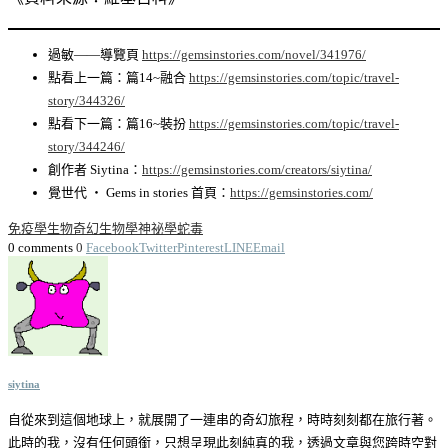
過敏——導覽頁
https://gemsinstories.com/novel/341976/
點看上一篇：篇14~融合
https://gemsinstories.com/topic/travel-
story/344326/
點看下一篇：篇16~裝扮
https://gemsinstories.com/topic/travel-
story/344246/
創作者 Siytina：
https://gemsinstories.com/creators/siytina/
覺世代 ‧ Gems in stories 首頁：
https://gemsinstories.com/
免疫學
生物奇幻
生物學
神祕學
蛇毒
0 comments
0
Facebook
Twitter
Pinterest
LINE
Email
siytina
自從來到這個地球上，就展開了一連串的奇幻旅程，時時刻刻都在旅行著。
此時的我，沒有任何頭銜，只想呈現此刻純真的我，透過文章與您跨時空對