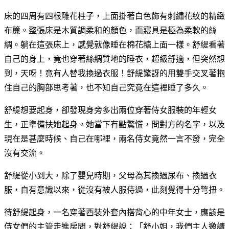
床的四周有四根雕花柱子，上面掛著白色飾有刺繡花紋的精緻
布簾。整張床是木質調柔和的顏色，而寢具是極為柔軟的絲
綢。躺在這張床上，感覺就像睡在棉花糖上面一樣。舒緹看著
自己的身上，竟也穿著絲綢質地的睡衣，超級舒適，但突然想
到，天呀！竟有人替我換過衣服！舒緹驚訝的用雙手交叉著抱
住自己的胸部思考著，也不知自己究竟在這裡睡了多久。
舒緹想要起身，卻發現身旁多出兩位穿著侍女服裝的年輕女
生，正準備扶她起身。她當下有點驚慌，問對方的名字，以及
現在是甚麼時候、自己在哪裡，兩名侍女竟然一言不發，完全
沒有交流。
舒緹從小到大，除了嬰兒時期，父母為其換過尿布、換過衣
服，自有意識以來，從沒有被人服侍過，此刻覺得十分彆扭。
待舒緹起身，一名穿著西裝外套內搭背心的中年女士，應該是
侍女們的主管走進房間，對舒緹說：「舒小姐，我們主人邀請