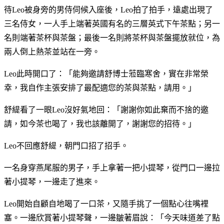
待Leo被身旁的男侍伺候入座後，Leo拍了拍手，遠處出現了
三名侍女，一人手上端著英國有名的三層英式下午茶點；另一
名則端著茶杯與茶盤；最後一名則將茶杯與茶盤擺放就位，為
兩人倒上熱茶並站在一旁。
Leo此時開口了：「能夠邀請舒博士蒞臨寒舍，實在非常榮
幸，我自作主張安排了最配適您的茶與茶點，請用。」
舒緹看了一眼Leo沒好氣地回：「謝謝你如此棄而不捨的邀
請，如今茶也喝了，我也該離開了，謝謝您的招待。」
Leo不回應舒緹，朝門口招了招手。
一名身穿燕尾服的男子，手上拿著一把小提琴，從門口一邊拉
著小提琴，一邊走了進來。
Leo開始自顧自地喝了一口茶，又隨手挑了一個點心往嘴裡
塞。一邊欣賞著小提琴聲，一邊皺著眉說：「今天味道差了點