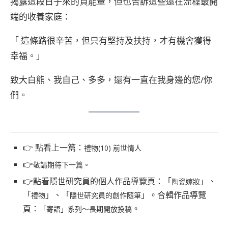
揭露這段日子來的負能量，但也告訴這些還在流程最開
端的收養家庭：
「 這條路很辛苦，但只有堅持及扶持，才有機會獲得
幸福。」
致大白熊、我自己、多多，還有一直在我身邊的您/你
們。
👉 點看上一篇：
禮物(10) 前世情人
👉
敬請期待下一篇。
👉點看隱世研究員的個人作品導覽頁：「
」、
陶瓷嫁妝
「
」、「
」。合輯作品導覽
禮物
隱世研究員的創作隨筆
頁：
。
「寄語」系列～長期開放投稿