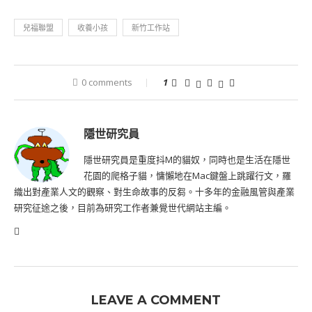
兒福聯盟
收養小孩
新竹工作站
0 comments
1
隱世研究員
隱世研究員是重度抖M的貓奴，同時也是生活在隱世
花園的爬格子貓，慵懶地在Mac鍵盤上跳躍行文，羅
織出對產業人文的觀察、對生命故事的反芻。十多年的金融風管與產業
研究征途之後，目前為研究工作者兼覺世代網站主編。
LEAVE A COMMENT