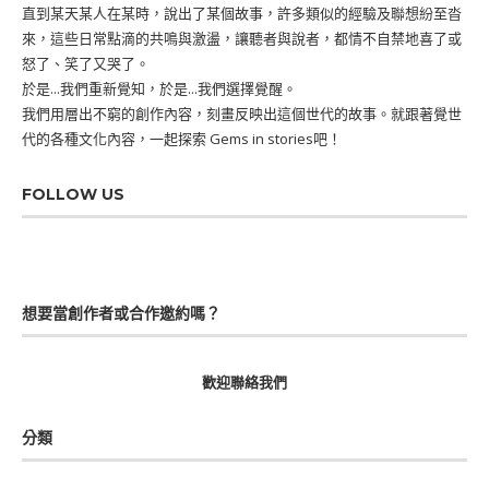
直到某天某人在某時，說出了某個故事，許多類似的經驗及聯想紛至沓
來，這些日常點滴的共鳴與激盪，讓聽者與說者，都情不自禁地喜了或
怒了、笑了又哭了。
於是...我們重新覺知，於是...我們選擇覺醒。
我們用層出不窮的創作內容，刻畫反映出這個世代的故事。就跟著覺世
代的各種文化內容，一起探索 Gems in stories吧！
FOLLOW US
想要當創作者或合作邀約嗎？
歡迎聯絡我們
分類