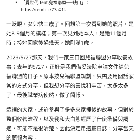
「覺世代 feat.兒福聯盟──缺口」：
https://reurl.cc/77aX1k
一眨眼，女兒快三歲了。回想第一次看到她的照片，是
她8-9個月的模樣；第一次見到她本人，是她11個月
時；接她回家後過幾天，她剛滿1歲。
2023/5/27那天，我們一家三口回兒福聯盟分享收養故
事；去年的5/27，正好是我們備妥法院申請文件給兒
福聯盟的日子。原本按兒福聯盟規劃，只需要用閒話家
常的方式分享，但我想分享的喜悅和辛苦，太多太多
了，最後職業病使然，做了簡報。
這裡的大家，或許參與了多多來家裡後的故事，但對於
整個收養流程，以及我和大白熊經歷了什麼準備與調
適，可能不是很清楚。因此決定用這篇日誌，分享當天
的簡報內容。