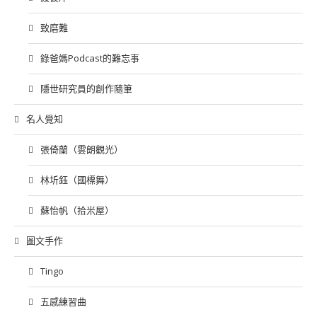
致磨難
錄爸媽Podcast的難忘事
隱世研究員的創作隨筆
名人覺知
張倚蘭（雲朗觀光）
林圻鈺（國標舞）
蘇怡帆（拾米屋）
圖文手作
Tingo
五感練習曲