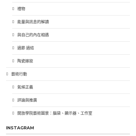
禮物
能量與訊息的解讀
與自己的內在相遇
過節 過結
陶瓷嫁妝
藝術行動
氣候正義
評論與推廣
開放學院藝術圖景：腦袋、顯示器、工作室
INSTAGRAM