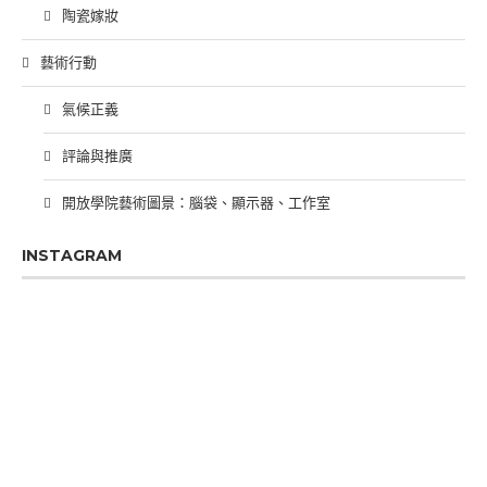
陶瓷嫁妝
藝術行動
氣候正義
評論與推廣
開放學院藝術圖景：腦袋、顯示器、工作室
INSTAGRAM
PREVIOUS
SHOW
NEXT
EPISODE
EPISODES
EPIS
Show
LIST
Podcast
Information