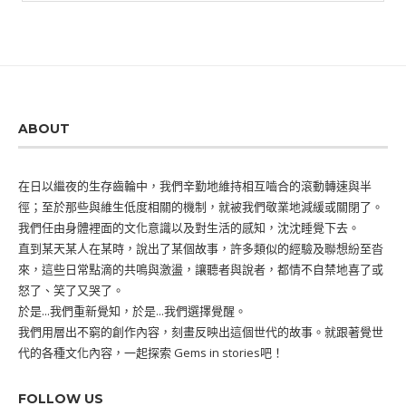
ABOUT
在日以繼夜的生存齒輪中，我們辛勤地維持相互嚙合的滾動轉速與半
徑；至於那些與維生低度相關的機制，就被我們敬業地減緩或關閉了。
我們任由身體裡面的文化意識以及對生活的感知，沈沈睡覺下去。
直到某天某人在某時，說出了某個故事，許多類似的經驗及聯想紛至沓
來，這些日常點滴的共鳴與激盪，讓聽者與說者，都情不自禁地喜了或
怒了、笑了又哭了。
於是...我們重新覺知，於是...我們選擇覺醒。
我們用層出不窮的創作內容，刻畫反映出這個世代的故事。就跟著覺世
代的各種文化內容，一起探索 Gems in stories吧！
FOLLOW US