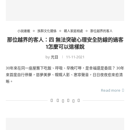
小說連載
族群文化關係
親人家庭相處
那位越界的客人
那位越界的客人：四 無法突破心理安全防線的過客
1怎麼可以這樣說
by
光目
11-11-2021
30年來在同一座屋簷下吃飯、呼吸、早晚叮嚀，是幸福還是委屈？ 30年
來首度自行停藥，惡夢美夢、幌幌人影、窸窣聲音，日日夜夜愈來愈清
晰。
Read more