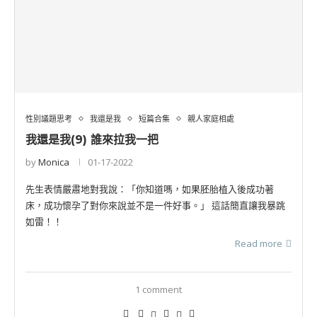
性別議題思考
我還是我
短篇合集
親人家庭相處
我還是我(9) 誰來拉我一把
by
Monica
01-17-2022
先生表情嚴肅地對我說：「你知道嗎，如果胚胎植入後成功著
床，成功懷孕了對你來說並不是一件好事。」 這話簡直讓我暴跳
如雷！！
Read more
1 comment