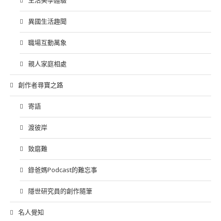
異國生活趣聞
職場互動萬象
親人家庭相處
創作者尋寶之路
寄語
渡彼岸
致磨難
錄爸媽Podcast的難忘事
隱世研究員的創作隨筆
名人覺知