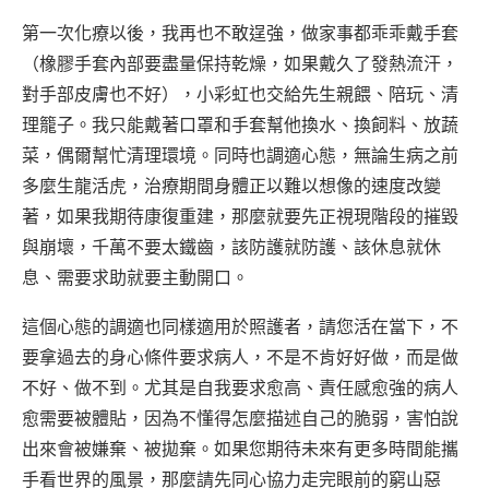
第一次化療以後，我再也不敢逞強，做家事都乖乖戴手套
（橡膠手套內部要盡量保持乾燥，如果戴久了發熱流汗，
對手部皮膚也不好），小彩虹也交給先生親餵、陪玩、清
理籠子。我只能戴著口罩和手套幫他換水、換飼料、放蔬
菜，偶爾幫忙清理環境。同時也調適心態，無論生病之前
多麼生龍活虎，治療期間身體正以難以想像的速度改變
著，如果我期待康復重建，那麼就要先正視現階段的摧毀
與崩壞，千萬不要太鐵齒，該防護就防護、該休息就休
息、需要求助就要主動開口。
這個心態的調適也同樣適用於照護者，請您活在當下，不
要拿過去的身心條件要求病人，不是不肯好好做，而是做
不好、做不到。尤其是自我要求愈高、責任感愈強的病人
愈需要被體貼，因為不懂得怎麼描述自己的脆弱，害怕說
出來會被嫌棄、被拋棄。如果您期待未來有更多時間能攜
手看世界的風景，那麼請先同心協力走完眼前的窮山惡