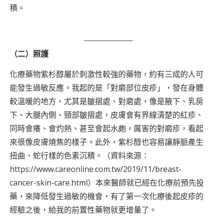
積。
（二）照護
化療藥物紫杉醇屬於刺激性較強的藥物，約有三成的人可
能發生過敏反應。我起的是「對磨部位皮疹」，發在身體
較溫暖的地方，尤其是皺摺處、對磨處，像是腋下、乳房
下、大腿內側、頸部皺摺處，皮膚會有界線清楚的紅疹、
同時會癢、會灼熱、甚至會起水皰，厲害的對磨疹，看起
來很像皮膚燒焦的樣子。此外，紫杉醇也容易讓靜脈產生
扭曲、蛇行樣的色素沉積。（資料來源：
https://www.careonline.com.tw/2019/11/breast-
cancer-skin-care.html
）本來醫師就已經在化療前預先投
藥，來降低發生過敏的機會，有了第一次化療後起皮疹的
經驗之後，給我的前置性藥物就更增量了。