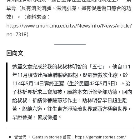
草膏（具有消炎消腫、滋潤肌膚，還有促進傷口癒合的功
效）。（資料來源：
https://www.cmuh.cmu.edu.tw/NewsInfo/NewsArticle?
no=7318
）
回向文
這篇文章完成於我的叔叔林明智的「五七」，他自111
年11月檢查出罹患肺腺癌四期，歷經無數次化療，於
114年5月14日壽終正寢（生於民國42年5月5日）。弟
子林祈昱祈求三寶加被，願將本文所修全部功德，回向
給叔叔，祈請佛菩薩慈悲作主，助林明智早日超生離
苦、脫離六道，往生東方淨琉璃世界或西方極樂世界，
早證菩提，皆成佛道。
覺世代 ‧ Gems in stories 首頁：
https://gemsinstories.com/