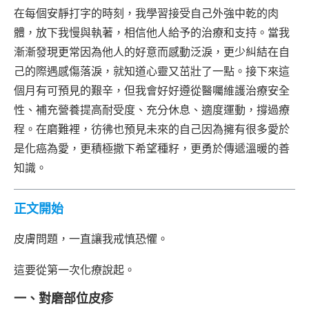
在每個安靜打字的時刻，我學習接受自己外強中乾的肉
體，放下我慢與執著，相信他人給予的治療和支持。當我
漸漸發現更常因為他人的好意而感動泛淚，更少糾結在自
己的際遇感傷落淚，就知道心靈又茁壯了一點。接下來這
個月有可預見的艱辛，但我會好好遵從醫囑維護治療安全
性、補充營養提高耐受度、充分休息、適度運動，撐過療
程。在磨難裡，彷彿也預見未來的自己因為擁有很多愛於
是化癌為愛，更積極撒下希望種籽，更勇於傳遞溫暖的善
知識。
正文開始
皮膚問題，一直讓我戒慎恐懼。
這要從第一次化療說起。
一、對磨部位皮疹