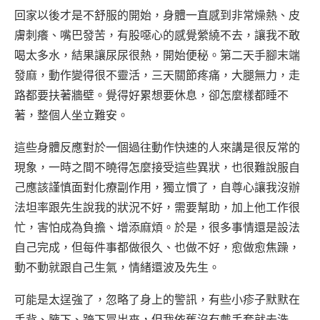
回家以後才是不舒服的開始，身體一直感到非常燥熱、皮
膚刺癢、嘴巴發苦，有股噁心的感覺縈繞不去，讓我不敢
喝太多水，結果讓尿尿很熱，開始便秘。第二天手腳末端
發麻，動作變得很不靈活，三天關節疼痛，大腿無力，走
路都要扶著牆壁。覺得好累想要休息，卻怎麼樣都睡不
著，整個人坐立難安。
這些身體反應對於一個過往動作快速的人來講是很反常的
現象，一時之間不曉得怎麼接受這些異狀，也很難說服自
己應該謹慎面對化療副作用，獨立慣了，自尊心讓我沒辦
法坦率跟先生說我的狀況不好，需要幫助，加上他工作很
忙，害怕成為負擔、增添麻煩。於是，很多事情還是設法
自己完成，但每件事都做很久、也做不好，愈做愈焦躁，
動不動就跟自己生氣，情緒還波及先生。
可能是太逞強了，忽略了身上的警訊，有些小疹子默默在
手背、腋下、跨下冒出來，但我依舊沒有戴手套就去洗