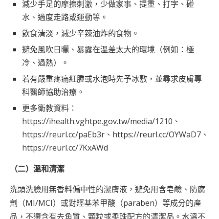
減少手足的摩擦刺激，少做家事、提重、打字、碰
水、過度走路或運動等。
飲食清淡，減少辛辣油炸的食物。
避免風吹日曬、暴露在溫差太大的環境（例如：極
冷、過熱）。
若有嚴重疼痛紅腫或水泡時先予冰敷，並尋求皮膚專
科醫師協助治療。
更多衛教資料：
https://ihealth.vghtpe.gov.tw/media/1210
、
https://reurl.cc/paEb3r
、
https://reurl.cc/OYWaD7
、
https://reurl.cc/7KxAWd
（二）溫和清潔
洗頭洗臉用無香料偏中性的潔膚液，避免用含皂鹼、防腐
劑（MI/MCI）或對羥基苯甲酸（paraben）等成分的產
品，不選含有去角質、顆粒或柔珠配方的清潔品。水溫不