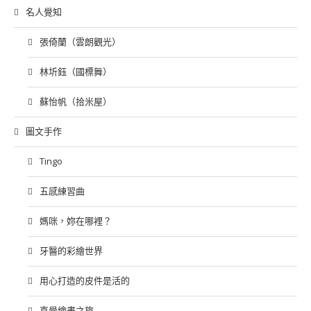
名人覺知
張倚蘭（雲朗觀光）
林圻鈺（國標舞）
蘇怡帆（拾米屋）
圖文手作
Tingo
五感練習曲
媽咪，妳在哪裡？
牙醫的彩繪世界
用心打造的皮件是活的
直覺繪畫之旅