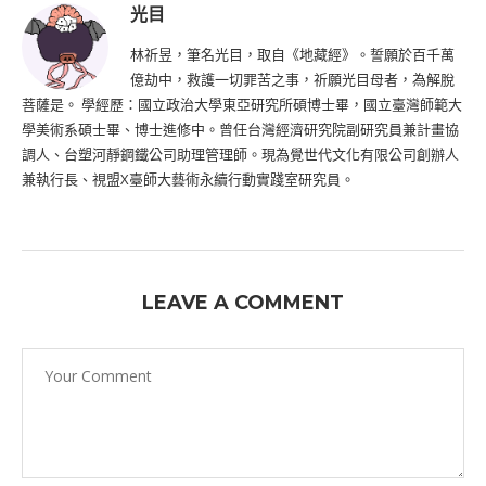
光目
林祈昱，筆名光目，取自《地藏經》。誓願於百千萬
億劫中，救護一切罪苦之事，祈願光目母者，為解脫
菩薩是。 學經歷：國立政治大學東亞研究所碩博士畢，國立臺灣師範大
學美術系碩士畢、博士進修中。曾任台灣經濟研究院副研究員兼計畫協
調人、台塑河靜鋼鐵公司助理管理師。現為覺世代文化有限公司創辦人
兼執行長、視盟X臺師大藝術永續行動實踐室研究員。
LEAVE A COMMENT