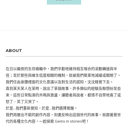
ABOUT
在日以繼夜的生存齒輪中，我們辛勤地維持相互嚙合的滾動轉速與半
徑；至於那些與維生低度相關的機制，就被我們敬業地減緩或關閉了。
我們任由身體裡面的文化意識以及對生活的感知，沈沈睡覺下去。
直到某天某人在某時，說出了某個故事，許多類似的經驗及聯想紛至沓
來，這些日常點滴的共鳴與激盪，讓聽者與說者，都情不自禁地喜了或
怒了、笑了又哭了。
於是...我們重新覺知，於是...我們選擇覺醒。
我們用層出不窮的創作內容，刻畫反映出這個世代的故事。就跟著覺世
代的各種文化內容，一起探索 Gems in stories吧！