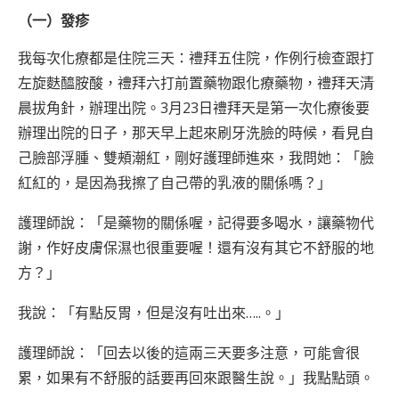
（一）發疹
我每次化療都是住院三天：禮拜五住院，作例行檢查跟打
左旋麩醯胺酸，禮拜六打前置藥物跟化療藥物，禮拜天清
晨拔角針，辦理出院。3月23日禮拜天是第一次化療後要
辦理出院的日子，那天早上起來刷牙洗臉的時候，看見自
己臉部浮腫、雙頰潮紅，剛好護理師進來，我問她：「臉
紅紅的，是因為我擦了自己帶的乳液的關係嗎？」
護理師說：「是藥物的關係喔，記得要多喝水，讓藥物代
謝，作好皮膚保濕也很重要喔！還有沒有其它不舒服的地
方？」
我說：「有點反胃，但是沒有吐出來…..。」
護理師說：「回去以後的這兩三天要多注意，可能會很
累，如果有不舒服的話要再回來跟醫生說。」我點點頭。