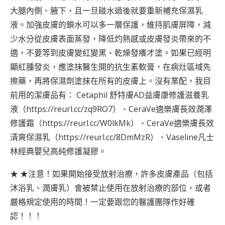
大腿內側、腋下，且一旦碰水過後就要重新補充保濕乳
液。加強皮膚的鎖水可以多一層保護，維持肌膚屏障，減
少水分從皮膚表面蒸發，降低灼熱感或皮膚發炎帶來的不
適，不要等到皮膚變紅變黑、乾燥發癢才塗。如果已經明
顯紅腫發炎，應塗抹醫生開的抗生素軟膏，在病灶區域先
擦藥，再將保濕劑塗抹在所有的皮膚上。沒有業配，我目
前用的潔膚品有： Cetaphil 舒特膚AD益膚康修護滋養乳
液（
https://reurl.cc/zq9RO7
）、CeraVe適樂膚長效潤澤
修護霜（
https://reurl.cc/W0lkMk
）、CeraVe適樂膚長效
清爽保濕乳（
https://reurl.cc/8DmMzR
）、Vaseline凡士
林經典嬰兒高純修護凝膠。
★ ★注意！如果開始接受放射治療，許多皮膚產品（包括
沐浴乳、潤膚乳）會被禁止使用在放射治療的部位，或者
嚴格規定使用的時間！一定要跟您的醫護團隊作好確
認！！！