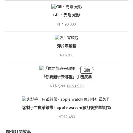
Gill．光陰 光影
NT$
90,000
彈片零錢包
NT$
280
促銷
「你要翹班去哪裡」手機皮套
NT$
2,280
NT$
1,938
客製手工皮革錶帶 - apple watch(預訂後排單製作)
NT$
2,480
趕快訂閱故事