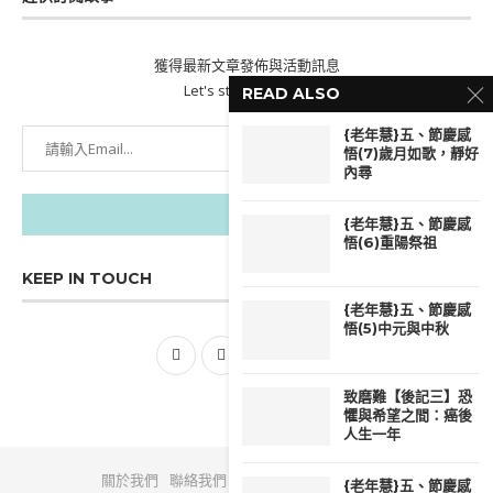
獲得最新文章發佈與活動訊息
Let's stay updated!
READ ALSO
{老年慧}五、節慶感
悟(7)歲月如歌，靜好
內尋
{老年慧}五、節慶感
悟(6)重陽祭祖
KEEP IN TOUCH
{老年慧}五、節慶感
悟(5)中元與中秋
致磨難【後記三】恐
懼與希望之間：癌後
人生一年
關於我們
聯絡我們
政策與條款
隱私權政策
{老年慧}五、節慶感