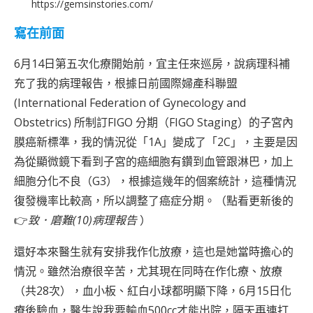
https://gemsinstories.com/
寫在前面
6月14日第五次化療開始前，宜主任來巡房，說病理科補
充了我的病理報告，根據日前國際婦產科聯盟
(International Federation of Gynecology and
Obstetrics) 所制訂FIGO 分期（FIGO Staging）的子宮內
膜癌新標準，我的情況從「1A」變成了「2C」，主要是因
為從顯微鏡下看到子宮的癌細胞有鑽到血管跟淋巴，加上
細胞分化不良（G3），根據這幾年的個案統計，這種情況
復發機率比較高，所以調整了癌症分期。（點看更新後的
👉
致．磨難(10)病理報告
）
還好本來醫生就有安排我作化放療，這也是她當時擔心的
情況。雖然治療很辛苦，尤其現在同時在作化療、放療
（共28次），血小板、紅白小球都明顯下降，6月15日化
療後驗血，醫生說我要輸血500cc才能出院，隔天再連打