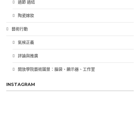
過節 過結
陶瓷嫁妝
藝術行動
氣候正義
評論與推廣
開放學院藝術圖景：腦袋、顯示器、工作室
INSTAGRAM
PREVIOUS
SHOW
NEXT
EPISODE
EPISODES
EPIS
Show