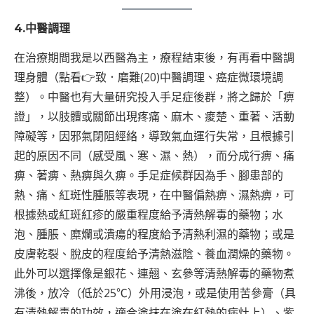
4.中醫調理
在治療期間我是以西醫為主，療程結束後，有再看中醫調
理身體（點看👉
致．磨難(20)中醫調理、癌症微環境調
整
）。中醫也有大量研究投入手足症後群，將之歸於「痹
證」，以肢體或關節出現疼痛、麻木、痠楚、重著、活動
障礙等，因邪氣閉阻經絡，導致氣血運行失常，且根據引
起的原因不同（感受風、寒、濕、熱），而分成行痹、痛
痹、著痹、熱痹與久痹。手足症候群因為手、腳患部的
熱、痛、紅斑性腫脹等表現，在中醫偏熱痹、濕熱痹，可
根據熱或紅斑紅疹的嚴重程度給予清熱解毒的藥物；水
泡、腫脹、糜爛或潰瘍的程度給予清熱利濕的藥物；或是
皮膚乾裂、脫皮的程度給予清熱滋陰、養血潤燥的藥物。
此外可以選擇像是銀花、連翹、玄參等清熱解毒的藥物煮
沸後，放冷（低於25℃）外用浸泡，或是使用苦參膏（具
有清熱解毒的功效，適合塗抹在塗在紅熱的病灶上）、紫