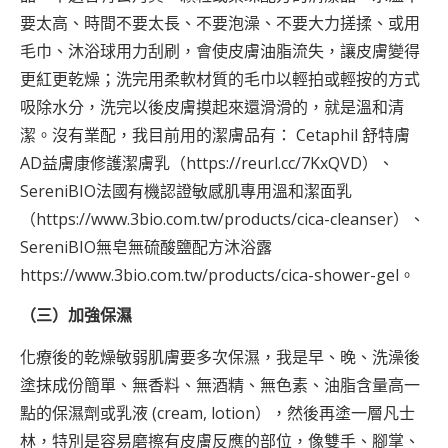
要太高、時間不要太長、不要泡澡、不要大力搓揉、或用
毛巾、沐浴球用力刮刷，會使皮膚油脂流失，讓皮膚變得
更紅更乾燥；洗完用柔軟材質的毛巾以輕拍或輕按的方式
吸除水分，洗完以後皮膚摸起來還滑滑的，就是溫和清
潔。沒有業配，我目前用的潔膚品有： Cetaphil 舒特膚
AD益膚康修護潔膚乳（
https://reurl.cc/7KxQVD
）、
SereniBIO法國有機認證敏感肌專用溫和潔面乳
（
https://www.3bio.com.tw/products/cica-cleanser
）、
SereniBIO無皂無硫酸鹽配方沐浴露
https://www.3bio.com.tw/products/cica-shower-gel
。
（三）加強保濕
化療後的乾燥敏弱肌膚要多次保濕，我是早、晚、洗澡後
塗抹成份簡單、無香料、無酒精、無色素、油脂含量高一
點的保濕劑或乳液 (cream, lotion），然後再塗一層凡士
林，特別是容易磨擦有皮膚反應的部位，像雙手、腳掌、