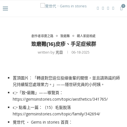
0
創作者尋寶之路
致磨難
親人家庭相處
致磨難(16)皮疹、手足症候群
written by
光目
06-18-2025
置頂圖片：「轉達對您這位投緣後輩的關懷，並且請熟識的師
兄持續幫您處理業力。」——隱世研究員的小阿姨。
👉「致•磨難」——導覽頁：
https://gemsinstories.com/topic/aesthetics/341765/
👉 點看上一篇：（15）毛髮脫落
https://gemsinstories.com/topic/family/342694/
覺世代 ‧ Gems in stories 首頁：