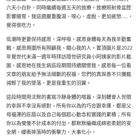
六天小白針，同時繼續每週五天的放療。放療照射骨盆腔
影響腸胃，我這週嚴重腹瀉、噁心、虛脫、更加疲勞……，
覺得很吃力。
低潮時更要保持感恩，深呼吸，感恩身體每天為我辛勤奮
戰，感恩周圍所有照顧我、關心我的人。置頂圖片是2022
年覺世代未滿一週年時拜訪隱世研究員小阿姨家的影片截
圖，感恩她在我生病這段期間持續關懷我。感恩每一位看
文章的朋友給予無法細數的祝福，您們的真與善不只攔截
減輕了我的墜落，更是我重生的羽翼。
這段時間用沈默的書寫冷靜身體的喧囂，深刻體會人世間
的幸與不幸沒有絕對，所有你以為的巧合跟幸運，都是父
母福澤的庇蔭以及自己每個起心動念和實踐的累積；所有
你以為傻傻不計成本的付出，都默默編織成綿密柔韌的安
全網，緩衝摔落時的衝擊力，大事化小。