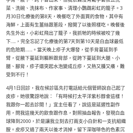
菜、洗碗、洗抹布、作家事、清理小鸚鵡彩虹的籠子。3
月30日化療後的第8天，晚餐吃了外面買的食物，其中有
海鮮，上面有生薑絲跟蔥段，撥開了以後照樣吃。晚餐後
先生外出，小彩虹飛出了籠子，我抓牠的時候被咬了幾
下…..，完全忘記了化療後的第7天到第10天是白血球最低
的危險期…….。當天晚上疹子大爆發，從手背蔓延到手
臂，從腋下蔓延到軀幹跟背部，從跨下蔓延到大腿、小
腿、腳背，疹子還突起水泡變成丘疹，又熱又腫又癢，難
受到不行！
4月1日回診，我在候診區先打電話給元個管師說自己起了
皮疹，她很驚訝地說：「有時候打太平洋紫杉醇會這樣！
我跟你一起去診間！」宜主任看了，說這是延遲性副作
用，問我這幾天的飲食跟作息，對照抽血報告，發現白血
球降到2000，於是讓我立刻去打兩支小白針和一支抗組織
胺。皮疹又過了兩天以後才消掉，留下深咖啡色的色素沉